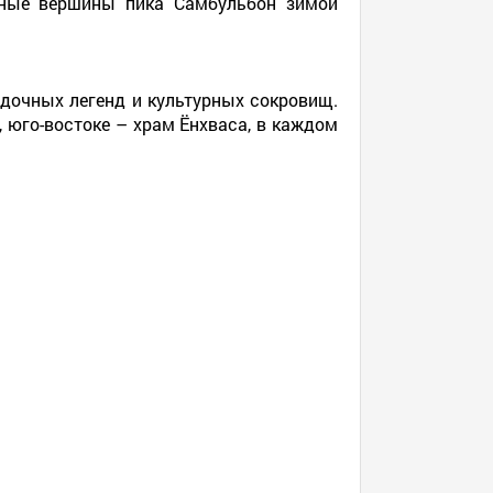
жные вершины пика Самбульбон зимой
адочных легенд и культурных сокровищ.
, юго-востоке – храм Ёнхваса, в каждом