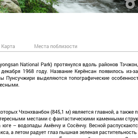
Карта
Места поблизости
yongsan National Park) протянулся вдоль районов Тэчжон
екабря 1968 году. Название Керёнсан появилось из-за 
ны Пунсучжири выделяются топографические особенност
ресными.
которых Чхонхванбон (845,1 м) является главной, а также
нтересными местами с фантастическими каменными струк
на юге – водопады Амёнчу и Сосёнчу. Весной распускают
акса, а летом радует глаз пышная зеленая растительност