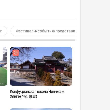
г
Фестивали/события/представления
Актив
Конфуцианская школа Чинчжам
Деревня керамики у
Хянгё (진잠향교)
Керёнсан