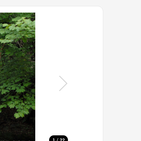
/
1
22