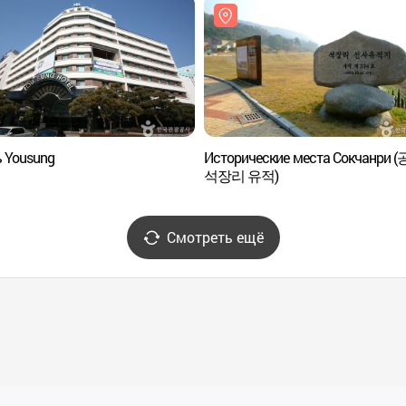
 Yousung
Исторические места Сокчанри 
석장리 유적)
Смотреть ещё