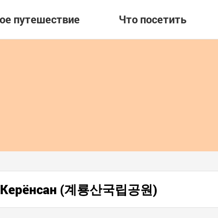
вое путешествие
Что посетить
ор Керёнсан (계룡산국립공원)