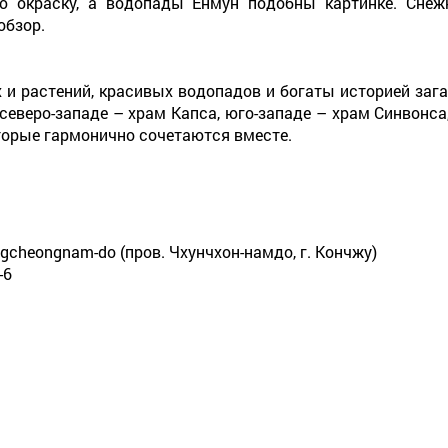
ю окраску, а водопады Ёнмун подобны картинке. Сне
обзор.
и растений, красивых водопадов и богаты историей заг
северо-западе – храм Капса, юго-западе – храм Синвонса
торые гармонично сочетаются вместе.
hungcheongnam-do (пров. Чхунчхон-намдо, г. Кончжу)
-6