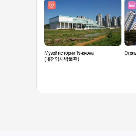
Музей истории Тэчжона
Отель
(대전역사박물관)