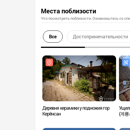
Места поблизости
Что посмотреть поблизости. Ознакомьтесь со спи
Все
Достопримечательности
Деревня керамики у подножия гор
Ущель
Керёнсан
(계룡