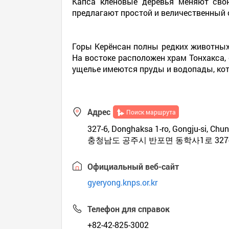
Капса кленовые деревья меняют сво
предлагают простой и величественный 
Горы Керёнсан полны редких животных 
На востоке расположен храм Тонхакса, 
ущелье имеются пруды и водопады, ко
Адрес
Поиск маршрута
327-6, Donghaksa 1-ro, Gongju-si, C
충청남도 공주시 반포면 동학사1로 327
Официальный веб-сайт
gyeryong.knps.or.kr
Телефон для справок
+82-42-825-3002