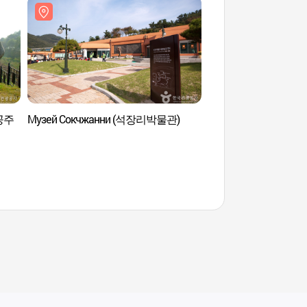
(공주
Музей Сокчжанни (석장리박물관)
Исторические мест
석장리 유적)