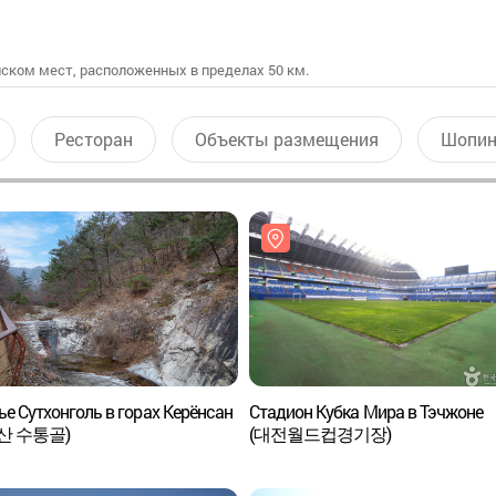
ском мест, расположенных в пределах 50 км.
Ресторан
Объекты размещения
Шопин
е Сутхонголь в горах Керёнсан
Стадион Кубка Мира в Тэчжоне
산 수통골)
(대전월드컵경기장)