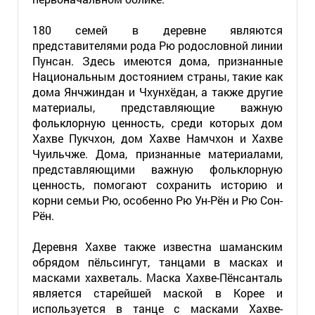
180 семей в деревне являются
представителями рода Рю родословной линии
Пунсан. Здесь имеются дома, признанные
Национальным достоянием страны, такие как
дома Янчжиндан и Чхунхёдан, а также другие
материалы, представляющие важную
фольклорную ценность, среди которых дом
Хахве Пукчхон, дом Хахве Намчхон и Хахве
Чуильчже. Дома, признанные материалами,
представляющими важную фольклорную
ценность, помогают сохранить историю и
корни семьи Рю, особенно Рю Ун-Рён и Рю Сон-
Рён.
Деревня Хахве также известна шаманским
обрядом пёльсингут, танцами в масках и
масками хахветаль. Маска Хахве-Пёнсанталь
является старейшей маской в Корее и
используется в танце с масками Хахве-