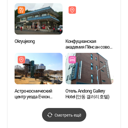
Тхальнори
[Всем
(하회별신굿탈놀이
насле
상설공연)
(병산
세계문
Okryujeong
Конфуцианская
Храм
академия Пёнсан совон
(봉정
[Всемирное культурное
наследие ЮНЕСКО]
(병산서원 [유네스코
세계문화유산])
Астро-космический
Отель Andong Gallery
Камен
центр уезда Ечхон
Hotel (안동 갤러리호텔)
в рай
(예천천문우주센터)
Смотреть ещё