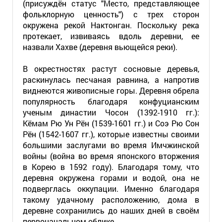
(присуждён статус "Место, представляющее
фольклорную ценность") с трех сторон
окружена рекой Нактонган. Поскольку река
протекает, извиваясь вдоль деревни, ее
назвали Хахве (деревня вьющейся реки).
В окрестностях растут сосновые деревья,
раскинулась песчаная равнина, а напротив
виднеются живописные горы. Деревня обрела
популярность благодаря конфуцианским
ученым династии Чосон (1392-1910 гг.):
Кёмам Рю Ун Рён (1539-1601 гг.) и Соэ Рю Сон
Рён (1542-1607 гг.), которые известны своими
большими заслугами во время Имчжинской
войны (война во время японского вторжения
в Корею в 1592 году). Благодаря тому, что
деревня окружена горами и водой, она не
подверглась оккупации. Именно благодаря
такому удачному расположению, дома в
деревне сохранились до наших дней в своём
первоначальном облике.