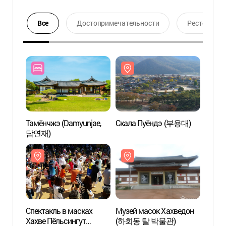
Все
Достопримечательности
Ресторан
Тамёнчжэ (Damyunjae,
Скала Пуёндэ (부용대)
Скал
담연재)
Спектакль в масках
Музей масок Хахведон
Конф
Хахве Пёльсингут
(하회동 탈 박물관)
акаде