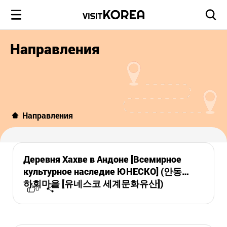
Направления
Направления
Деревня Хахве в Андоне [Всемирное
культурное наследие ЮНЕСКО] (안동
하회마을 [유네스코 세계문화유산])
0