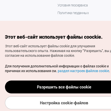
Условия геосервиса
Политика геоданных
Этот веб-сайт использует файлы coockie.
Этот веб-сайт использует файлы cookie для улучшения
пользовательского опыта.
Нажимая на кнопку "Разрешить", вы 
согласие на использование файлов cookie.
(с) Национальная организация туризма Кореи Все
права защищены
Для получения дополнительной информации о файлах cookie и
Для извещения об ошибках и проблемах, связанных с
причинах их использования см.
раздел настроек файлов cookie
.
работой веб-сайта, направляйте ваши запросы на
официальный адрес электронной почты
russian@knto.or.kr
Разрешить все файлы cookie
Настройка cookie-файлов