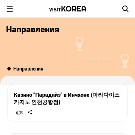
Направления
Направления
Казино "Парадайз" в Инчхоне (파라다이스
카지노 인천공항점)
0