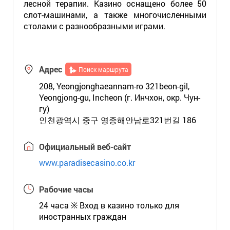
лесной терапии. Казино оснащено более 50
слот-машинами, а также многочисленными
столами с разнообразными играми.
Адрес
Поиск маршрута
208, Yeongjonghaeannam-ro 321beon-gil,
Yeongjong-gu, Incheon (г. Инчхон, окр. Чун-
гу)
인천광역시 중구 영종해안남로321번길 186
Официальный веб-сайт
www.paradisecasino.co.kr
Рабочие часы
24 часа ※ Вход в казино только для
иностранных граждан