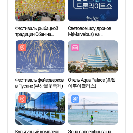
Фестиваль рыбацкой
Световое шоу дронов
Культ
традиции Обан на
M(Marvelous) на
Millac
Кваналли
Кваналли (광안리
(밀락
(광안리어방축제)
M(Marvelous) 드론
라이트쇼)
Фестиваль фейерверков
Отель Aqua Palace (호텔
Томо
в Пусане (부산불꽃축제)
아쿠아펠리스)
도모헌
Культурный комплекс
Зона сапсёрфинга на
Моло