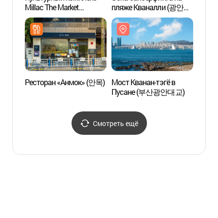
Millac The Market
пляже Кваналли (광안리
трени
(밀락더마켓)
SUP Zone)
горах
город
(부산
금련
Ресторан «Анмок» (안목)
Мост Кванан-тэгё в
Пусан
Пусане (부산광안대교)
(부산
Смотреть ещё