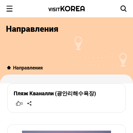
Направления
Направления
Пляж Кваналли (광안리해수욕장)
0