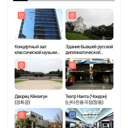
Концертный зал
Здание бывшей русской
Конце
классической музыки
дипломатической
класс
Кымхо (금호아트홀)
миссии в Корее
Кым
Дворец Кёнхигун
Театр Нанта (Чондон)
Дворе
(경희궁)
(난타전용극장(정동)
(경희