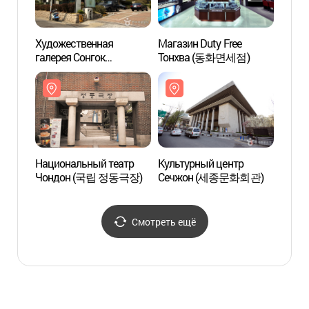
Художественная
Магазин Duty Free
Худож
галерея Сонгок
Тонхва (동화면세점)
галер
(성곡미술관)
(성곡
Национальный театр
Культурный центр
Культ
Чондон (국립 정동극장)
Сечжон (세종문화회관)
Сеч
Смотреть ещё