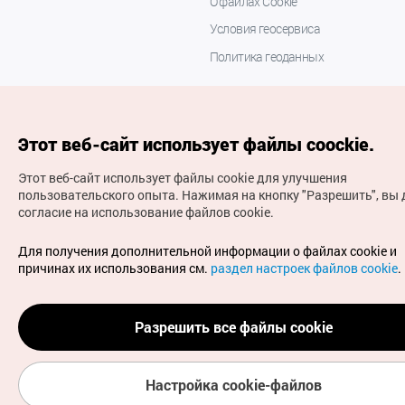
О файлах Cookie
Условия геосервиса
Политика геоданных
Этот веб-сайт использует файлы coockie.
Этот веб-сайт использует файлы cookie для улучшения
пользовательского опыта.
Нажимая на кнопку "Разрешить", вы 
согласие на использование файлов cookie.
(с) Национальная организация туризма Кореи Все
права защищены
Для получения дополнительной информации о файлах cookie и
Для извещения об ошибках и проблемах, связанных с
причинах их использования см.
раздел настроек файлов cookie
.
работой веб-сайта, направляйте ваши запросы на
официальный адрес электронной почты
russian@knto.or.kr
Разрешить все файлы cookie
Настройка cookie-файлов