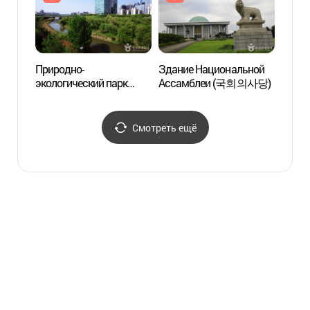
Природно-
Здание Национальной
63 Sq
экологический парк
Ассамблеи (국회의사당)
Йоидо Сэткан
(여의도샛강생태공원)
Смотреть ещё