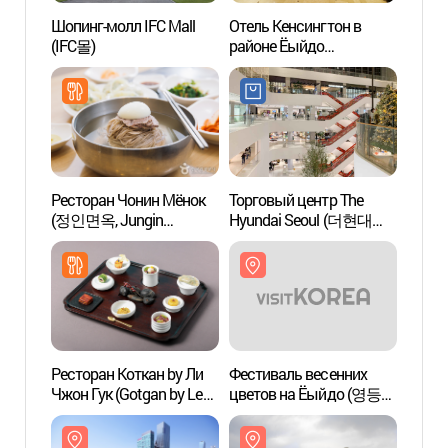
Шопинг-молл IFC Mall
Отель Кенсингтон в
Приро
(IFC몰)
районе Ёыйдо
эколо
(켄싱턴호텔 여의도)
Йоидо
(여의
Ресторан Чонин Мёнок
Торговый центр The
Город
(정인면옥, Jungin
Hyundai Seoul (더현대
район
Myeonok)
서울)
(한강
여의도
Ресторан Коткан by Ли
Фестиваль весенних
Прогу
Чжон Гук (Gotgan by Lee
цветов на Ёыйдо (영등포
реке Х
Jong Guk, 곳간 by 이종국)
여의도 봄꽃축제)
(이랜
(한강