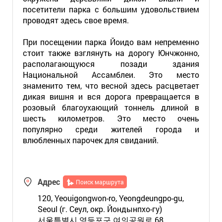
посетители парка с большим удовольствием
проводят здесь свое время.
При посещении парка Йоидо вам непременно
стоит также взглянуть на дорогу Юнчжонно,
располагающуюся позади здания
Национальной Ассамблеи. Это место
знаменито тем, что весной здесь расцветает
дикая вишня и вся дорога превращается в
розовый благоухающий тоннель длиной в
шесть километров. Это место очень
популярно среди жителей города и
влюбленных парочек для свиданий.
Адрес
Поиск маршрута
120, Yeouigongwon-ro, Yeongdeungpo-gu,
Seoul (г. Сеул, окр. Йондынпхо-гу)
서울특별시 영등포구 여의공원로 68