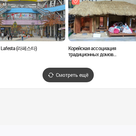
 Lafesta (라페스타)
Корейская ассоциация
традиционных домов
(한국전통가옥협회)
Смотреть ещё