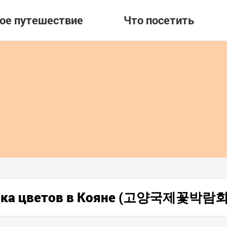
вое путешествие
Что посетить
вка цветов в Кояне (고양국제꽃박람회