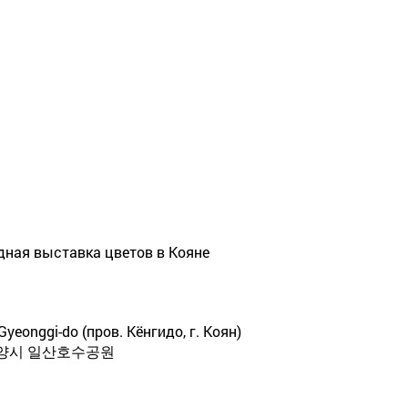
дная выставка цветов в Кояне
 Gyeonggi-do (пров. Кёнгидо, г. Коян)
고양시 일산호수공원