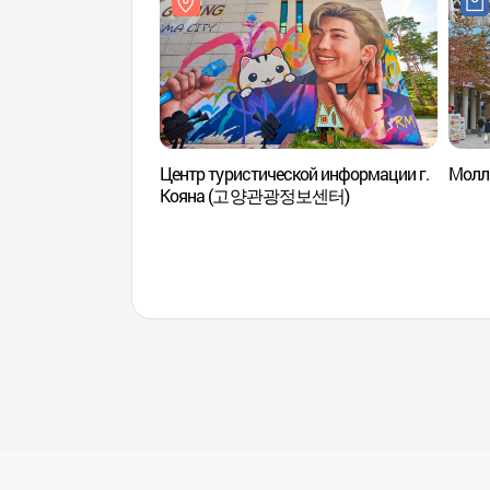
Центр туристической информации г.
Молл
Кояна (고양관광정보센터)