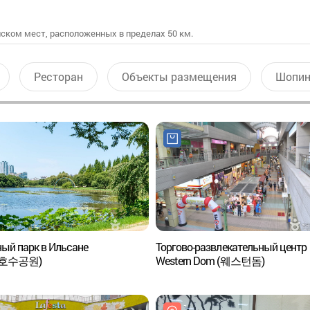
ском мест, расположенных в пределах 50 км.
Ресторан
Объекты размещения
Шопин
ый парк в Ильсане
Торгово-развлекательный центр
호수공원)
Western Dom (웨스턴돔)