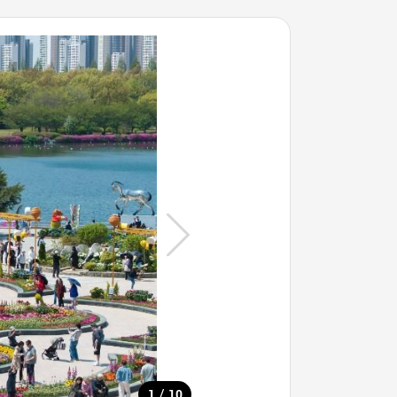
/
1
10