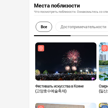
Места поблизости
Что посмотреть поблизости. Ознакомьтесь со спи
Все
Достопримечательности
Фестиваль искусства в Кояне
Озерн
(고양호수예술축제)
(일산