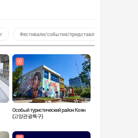
г
Фестивали/события/представления
Актив
Особый туристический район Коян
Озерный парк в Иль
(고양관광특구)
(일산호수공원)