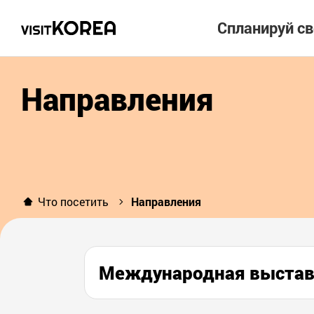
Спланируй с
Направления
Что посетить
Направления
Международная выста