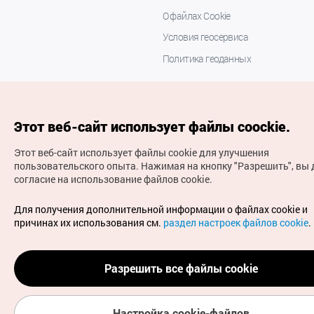
О файлах Cookie
Условия геосервиса
Политика геоданных
Этот веб-сайт использует файлы coockie.
Этот веб-сайт использует файлы cookie для улучшения
пользовательского опыта.
Нажимая на кнопку "Разрешить", вы 
согласие на использование файлов cookie.
(с) Национальная организация туризма Кореи Все
права защищены
Для получения дополнительной информации о файлах cookie и
Для извещения об ошибках и проблемах, связанных с
причинах их использования см.
раздел настроек файлов cookie
.
работой веб-сайта, направляйте ваши запросы на
официальный адрес электронной почты
russian@knto.or.kr
Разрешить все файлы cookie
Настройка cookie-файлов