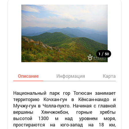
/
1
50
Описание
Информация
Карта
Национальный парк гор Тогюсан занимает
территорию Кочхан-гун в Кёнсан-намдо и
Мучжу-гун в Чолла-пукто. Начиная с главной
вершины Хянчжокбон, горные хребты
высотой 1300 м над уровнем моря,
простираются на юго-запад на 18 км,