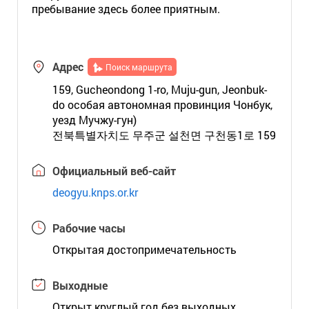
пребывание здесь более приятным.
Адрес
Поиск маршрута
159, Gucheondong 1-ro, Muju-gun, Jeonbuk-
do особая автономная провинция Чонбук,
уезд Мучжу-гун)
전북특별자치도 무주군 설천면 구천동1로 159
Официальный веб-сайт
deogyu.knps.or.kr
Рабочие часы
Открытая достопримечательность
Выходные
Открыт круглый год без выходных