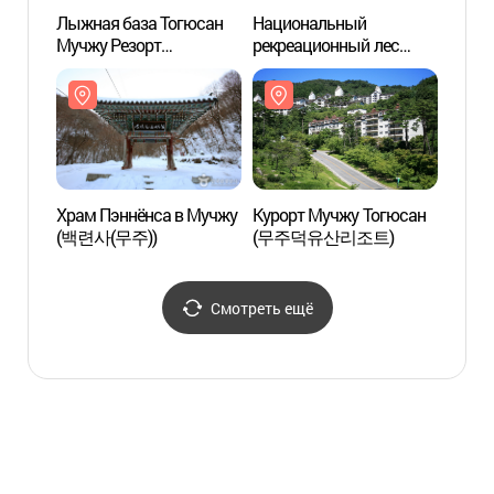
Лыжная база Тогюсан
Национальный
Храм 
Мучжу Резорт
рекреационный лес
(백련사
(무주덕유산리조트
Тогюсан (국립
스키장)
덕유산자연휴양림)
Храм Пэннёнса в Мучжу
Курорт Мучжу Тогюсан
Нацио
(백련사(무주))
(무주덕유산리조트)
Тогюс
(덕
(남덕
Смотреть ещё