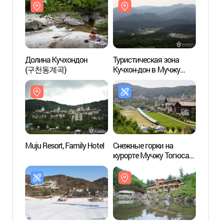
Долина Кучхондон
Туристическая зона
Долин
(구천동계곡)
Кучхон-дон в Мучжу
(구천
(무주 구천동 관광특구)
Muju Resort, Family Hotel
Снежные горки на
Muju R
курорте Мучжу Тогюсан
(무주덕유산리조트
썰매장)