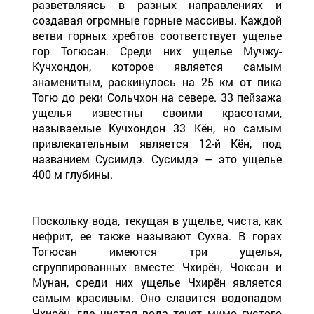
разветвляясь в разных направлениях и
создавая огромные горные массивы. Каждой
ветви горных хребтов соответствует ущелье
гор Тогюсан. Среди них ущелье Мучжу-
Кучхондон, которое является самым
знаменитым, раскинулось на 25 км от пика
Тогю до реки Сольчхон на севере. 33 пейзажа
ущелья известны своими красотами,
называемые Кучхондон 33 Кён, но самым
привлекательным является 12-й Кён, под
названием Сусимдэ. Сусимдэ – это ущелье
400 м глубины.
Поскольку вода, текущая в ущелье, чиста, как
нефрит, ее также называют Сухва. В горах
Тогюсан имеются три ущелья,
сгруппированных вместе: Чхирён, Чоксан и
Мунан, среди них ущелье Чхирён является
самым красивым. Оно славится водопадом
Чхирён, где чистая вода течет мимо густого