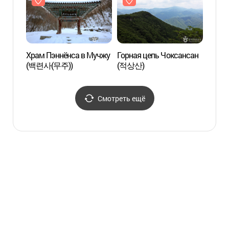
Храм Пэннёнса в Мучжу
Горная цепь Чоксансан
Храм 
(백련사(무주))
(적상산)
(안국사
Смотреть ещё