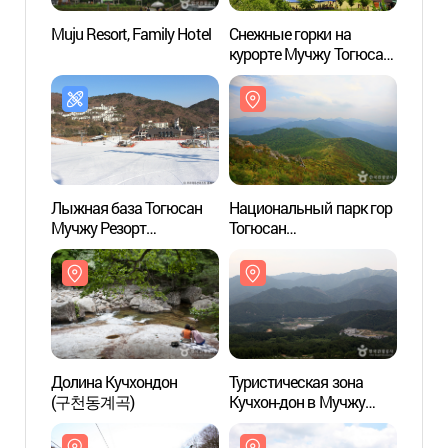
Muju Resort, Family Hotel
Снежные горки на
Muju R
курорте Мучжу Тогюсан
(무주덕유산리조트
썰매장)
Лыжная база Тогюсан
Национальный парк гор
Долин
Мучжу Резорт
Тогюсан
(구천
(무주덕유산리조트
(덕유산국립공원)
스키장)
Долина Кучхондон
Туристическая зона
Храм 
(구천동계곡)
Кучхон-дон в Мучжу
(백련사
(무주 구천동 관광특구)