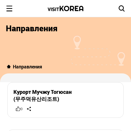
Направления
Направления
Курорт Мучжу Тогюсан
(무주덕유산리조트)
0