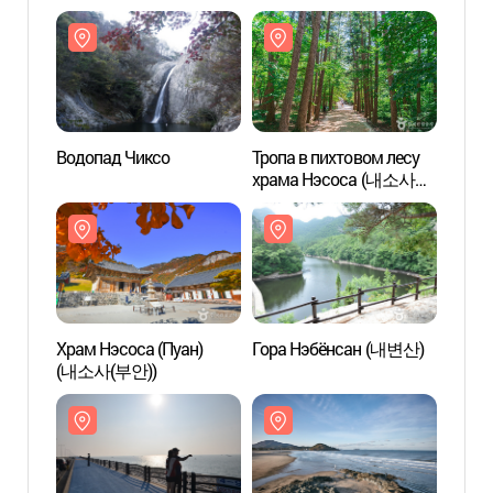
Водопад Чиксо
Тропа в пихтовом лесу
Водоп
храма Нэсоса (내소사
전나무 숲길)
Храм Нэсоса (Пуан)
Гора Нэбёнсан (내변산)
Храм 
(내소사(부안))
(내소사