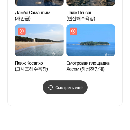
Дамба Сэмангым
Пляж Пёнсан
Дамб
(새만금)
(변산해수욕장)
(새만
Пляж Косапхо
Смотровая площадка
Пляж 
(고사포해수욕장)
Хасом (하섬전망대)
(고사
Смотреть ещё