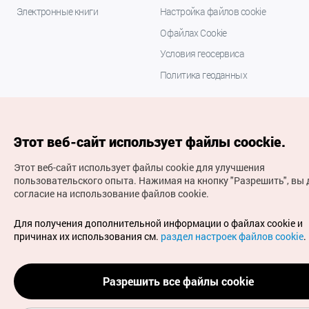
Электронные книги
Настройка файлов cookie
О файлах Cookie
Условия геосервиса
Политика геоданных
Этот веб-сайт использует файлы coockie.
Этот веб-сайт использует файлы cookie для улучшения
пользовательского опыта.
Нажимая на кнопку "Разрешить", вы 
согласие на использование файлов cookie.
(с) Национальная организация туризма Кореи Все
права защищены
Для получения дополнительной информации о файлах cookie и
Для извещения об ошибках и проблемах, связанных с
причинах их использования см.
раздел настроек файлов cookie
.
работой веб-сайта, направляйте ваши запросы на
официальный адрес электронной почты
russian@knto.or.kr
Разрешить все файлы cookie