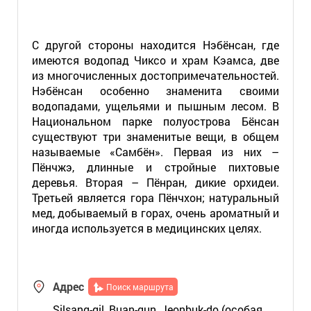
С другой стороны находится Нэбёнсан, где
имеются водопад Чиксо и храм Кэамса, две
из многочисленных достопримечательностей.
Нэбёнсан особенно знаменита своими
водопадами, ущельями и пышным лесом. В
Национальном парке полуострова Бёнсан
существуют три знаменитые вещи, в общем
называемые «Самбён». Первая из них –
Пёнчжэ, длинные и стройные пихтовые
деревья. Вторая – Пёнран, дикие орхидеи.
Третьей является гора Пёнчхон; натуральный
мед, добываемый в горах, очень ароматный и
иногда используется в медицинских целях.
Адрес
Поиск маршрута
Silsang-gil, Buan-gun, Jeonbuk-do (особая