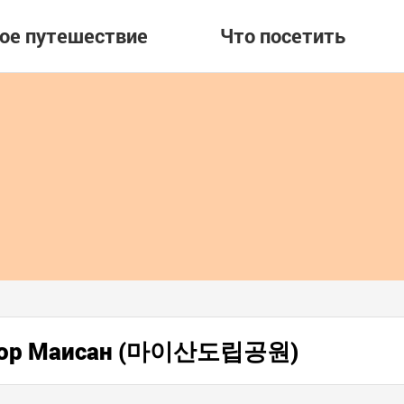
вое путешествие
Что посетить
 гор Маисан (마이산도립공원)