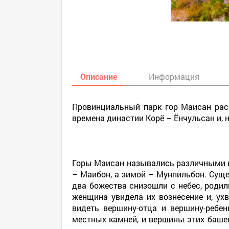
Описание
Информация
Провинциальный парк гор Маисан расп
времена династии Корё – Ёнчульсан и, 
Горы Маисан назывались различными им
– Маибон, а зимой – Мунпильбон. Суще
два божества снизошли с небес, родил
женщина увидела их вознесение и, ух
видеть вершину-отца и вершину-ребе
местных камней, и вершины этих башен