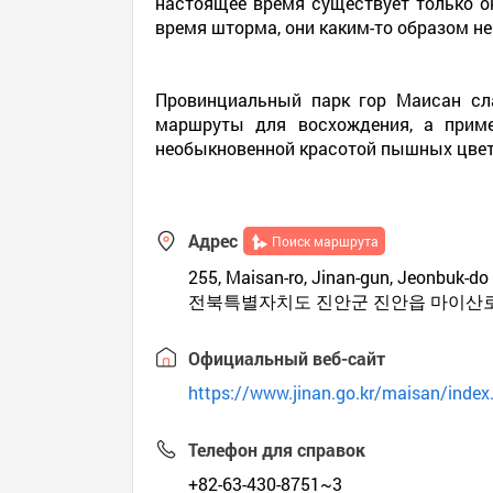
настоящее время существует только ок
время шторма, они каким-то образом не
Провинциальный парк гор Маисан сла
маршруты для восхождения, а приме
необыкновенной красотой пышных цвет
Адрес
Поиск маршрута
255, Maisan-ro, Jinan-gun, Jeonbuk-
전북특별자치도 진안군 진안읍 마이산로 
Официальный веб-сайт
https://www.jinan.go.kr/maisan/index.
Телефон для справок
+82-63-430-8751~3