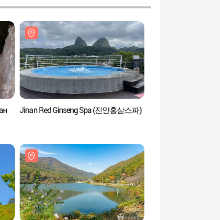
ан
Jinan Red Ginseng Spa (진안홍삼스파)
Храм Ынсуса