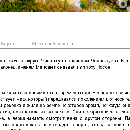
Карта
Места поблизости
оложен в округе Чинан-гун провинции Чолла-пукто. В э
наконец, именем Маисан их назвали в эпоху Чосон.
енами в зависимости от времени года. Весной их называ
ствует миф, который передавался поколениями, относите
и ребенка и жили на земле некоторое время, но когда они
ватив, возвратила их на землю. Они превратились в ск
нка, а вершина-мать смотрит вниз с другой стороны. 
 выглядят как острые гвозди. Говорят, что на южной стор