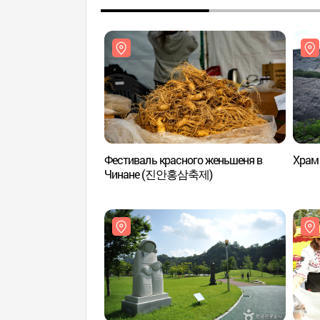
Фестиваль красного женьшеня в
Храм
Чинане (진안홍삼축제)