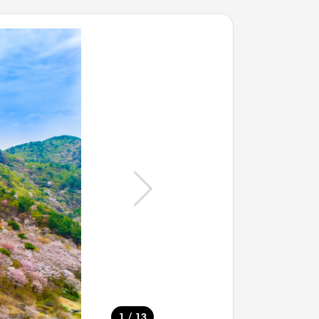
/
1
13