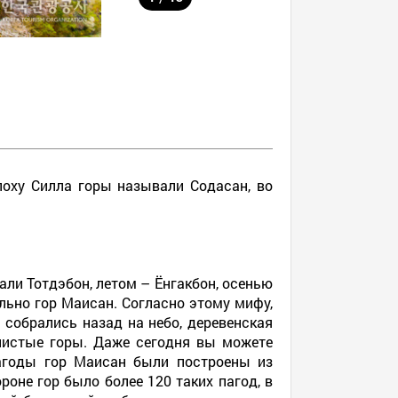
поху Силла горы называли Содасан, во
ли Тотдэбон, летом – Ёнгакбон, осенью
льно гор Маисан. Согласно этому мифу,
 собрались назад на небо, деревенская
алистые горы. Даже сегодня вы можете
Пагоды гор Маисан были построены из
оне гор было более 120 таких пагод, в