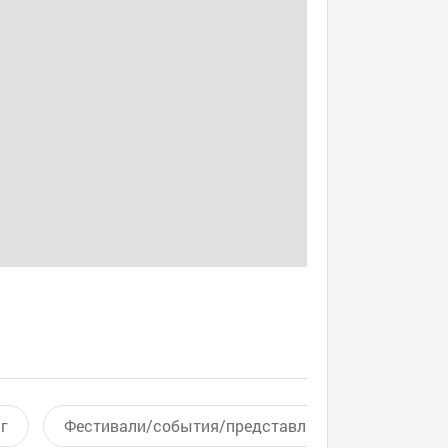
г
Фестивали/события/представления
Актив