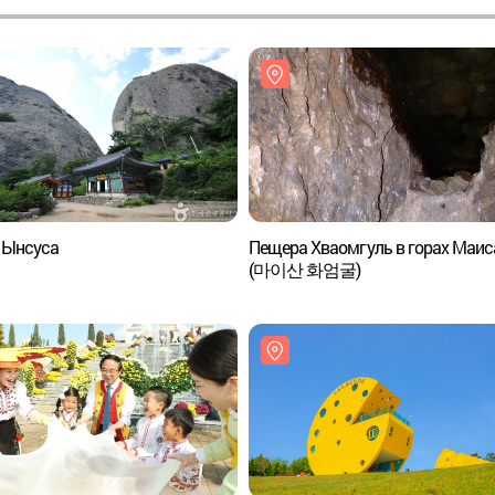
 Ынсуса
Пещера Хваомгуль в горах Маис
(마이산 화엄굴)