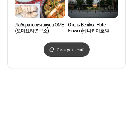
Лаборатория вкуса OME
Отель Benikea Hotel
Музей
(오미요리연구소)
Flower (베니키아호텔
медиц
플라워)
Сеул
한의약
Смотреть ещё