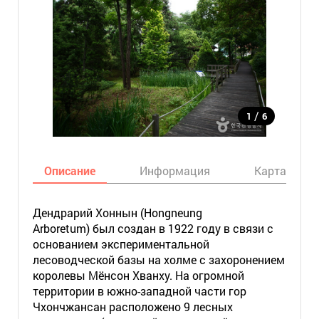
/
1
6
Описание
Информация
Карта
Дендрарий Хоннын (Hongneung
Arboretum) был создан в 1922 году в связи с
основанием экспериментальной
лесоводческой базы на холме с захоронением
королевы Мёнсон Хванху. На огромной
территории в южно-западной части гор
Чхончжансан расположено 9 лесных