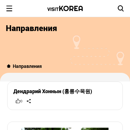
Направления
Направления
Дендрарий Хоннын (홍릉수목원)
0