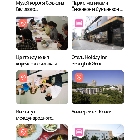
Музей короля Сечжона
Парк с могилами
Музей
Великого
Ёнхвивон и Сунъинвон в
Велик
(세종대왕박물관)
Сеуле (서울 영휘원
(세종
(순헌황귀비)과 숭인원
(이진))
Центр изучения
Отель Holiday Inn
Центр
корейского языка и
Seongbuk Seoul
корей
культуры университета
культ
Корё (고려대학교
Кор
한국어문화교육센터)
한국
Институт
Университет Кёнхи
Униве
международного
образования при
Университете Кёнхи
(경희대학교 국제교육원)