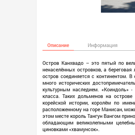
Описание
Информация
Остров Канхвадо – это пятый по вел
ненаселённых островков, а береговая 
остров соединяется с континентом. В
много исторических достопримечате
культурным наследием. «Коиндоль» -
класса. Таких дольменов на острове
корейской истории, королём по име
расположенному на горе Манисан, можн
этом месте король Тангун Вангом прин
обладающим великолепными целебны
циновками «хвамунсок».