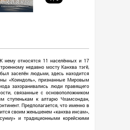
К нему относятся 11 населённых и 17
строенному недавно мосту Канхва тэгё,
 был заселён людьми, здесь находится
ены «Коиндоль», признанные Мировым
риода захоранивались люди правящего
ности, связанные с основоположником
ым ступенькам к алтарю Чхамсондан,
нтинент. Предполагается, что именно в
вится своим женьшенем «канхва инсам»,
сунму» и традиционными корейскими