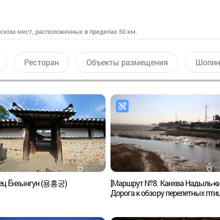
ском мест, расположенных в пределах 50 км.
Ресторан
Объекты размещения
Шопин
ец Ёнхынгун (용흥궁)
[Маршрут №8. Канхва Надыль-ки
Дорога к обзору перелетных пти
([강화 나들길 제8코스] 철새 보러 
길)