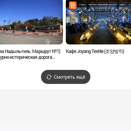
ва Надыль-гиль. Маршрут №1]
Кафе Joyang Textile (조양방직)
урно-историческая дорога
до ([강화 나들길 제1코스]
역사문화길)
Смотреть ещё