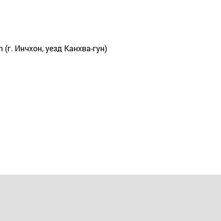
 (г. Инчхон, уезд Канхва-гун)