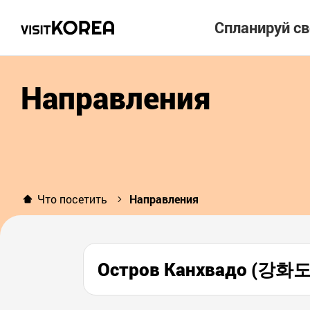
Спланируй с
Направления
Что посетить
Направления
Остров Канхвадо (강화도