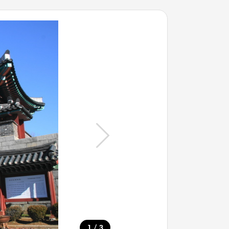
/
1
3