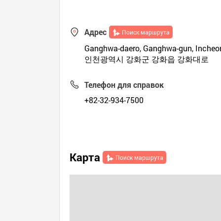
Адрес
Поиск маршрута
Ganghwa-daero, Ganghwa-gun, Incheon
인천광역시 강화군 강화읍 강화대로
Телефон для справок
+82-32-934-7500
Карта
Поиск маршрута