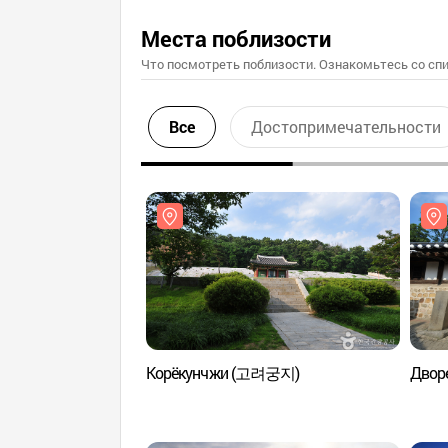
Места поблизости
Что посмотреть поблизости. Ознакомьтесь со спи
Все
Достопримечательности
Корёкунчжи (고려궁지)
Двор