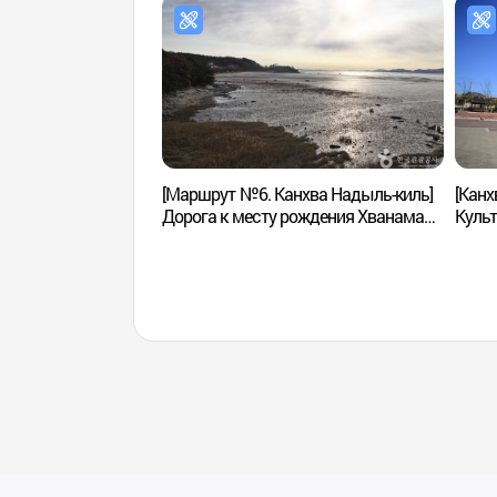
[Маршрут №6. Канхва Надыль-киль]
[Канх
Дорога к месту рождения Хванама
Культ
([강화 나들길 제6코스] 화남생가 가는
Сим
길)
심도