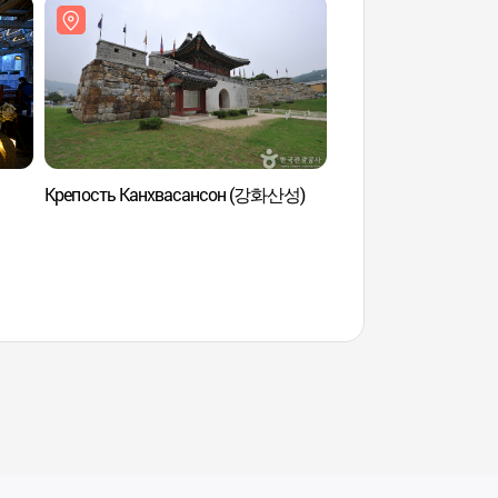
Крепость Канхвасансон (강화산성)
Крепость Мунсусан
(김포 문수산성)