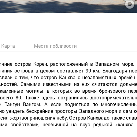
Карта
Места поблизости
ичине остров Кореи, расположенный в Западном море. 
линия острова в целом составляет 99 км. Благодаря по
 связи с тем, что остров Канхва с незапамятных времён
льностей. Самыми известными из них считаются дольм
 каменные могилы, в которых во время бронзового пе
 всего 80. Также здесь сохранились достопримечатель
ни Тангун Вангом. А если подняться по многочисленн
о увидеть бескрайние просторы Западного моря и сам ко
осил жертвоприношения небу. Остров Канхвадо также сла
ми свойствами, необычной на вкус редькой «канхва 