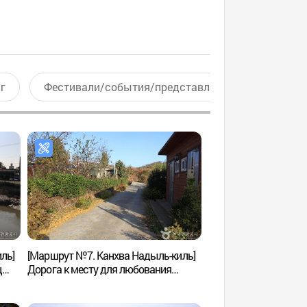
г
Фестивали/события/представления
Актив
ль]
[Маршрут №7. Канхва Надыль-киль]
Корёкунчжи (고려궁
ц
Дорога к месту для любования
가는
закатом ([강화 나들길 제7코스]
낙조보러 가는 길)