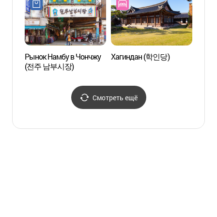
Рынок Намбу в Чончжу
Хагиндан (학인당)
Музей
(전주 남부시장)
корей
Смотреть ещё