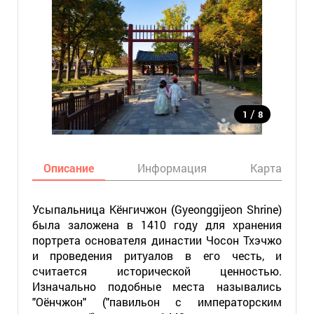
/
1
8
Описание
Информация
Карта
Усыпальница Кёнгичжон (Gyeonggijeon Shrine)
была заложена в 1410 году для хранения
портрета основателя династии Чосон Тхэчжо
и проведения ритуалов в его честь, и
считается исторической ценностью.
Изначально подобные места назывались
"Оёнчжон" ("павильон с императорским