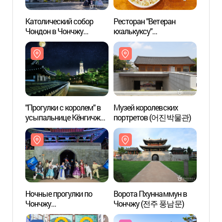
Католический собор
Ресторан "Ветеран
Катол
Чондон в Чончжу
кхалькуксу"
Чондо
(전주전동성당)
(베테랑칼국수)
(전주
"Прогулки с королем" в
Музей королевских
Ворот
усыпальнице Кёнгичжон
портретов (어진박물관)
Чонч
и Деревне
традиционных домов
ханок в Чончжу (전주
한옥마을 경기전 '왕과의
산책')
Ночные прогулки по
Ворота Пхуннаммун в
Музей
Чончжу
Чончжу (전주 풍남문)
Канам
(전주문화재야행)
(강암