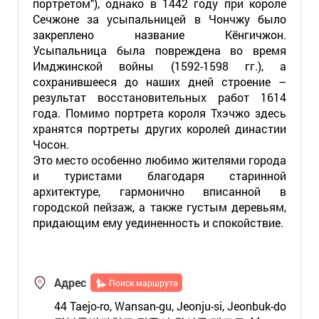
портретом"), однако в 1442 году при короле
Сечжоне за усыпальницей в Чончжу было
закреплено название Кёнгичжон.
Усыпальница была повреждена во время
Имджинской войны (1592-1598 гг.), а
сохранившееся до наших дней строение –
результат восстановительных работ 1614
года. Помимо портрета короля Тхэчжо здесь
хранятся портреты других королей династии
Чосон.
Это место особенно любимо жителями города
и туристами благодаря старинной
архитектуре, гармонично вписанной в
городской пейзаж, а также густым деревьям,
придающим ему уединенность и спокойствие.
Адрес
Поиск маршрута
44 Taejo-ro, Wansan-gu, Jeonju-si, Jeonbuk-do