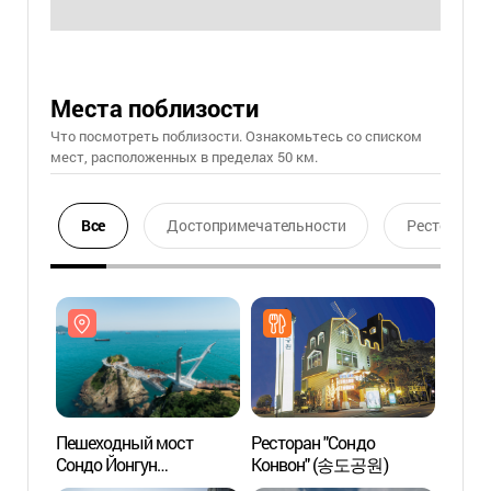
Места поблизости
Что посмотреть поблизости. Ознакомьтесь со списком
мест, расположенных в пределах 50 км.
Все
Достопримечательности
Ресторан
Пешеходный мост
Ресторан "Сондо
Пеше
Сондо Йонгун
Конвон" (송도공원)
Сондо
(송도용궁구름다리)
(송도