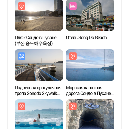
Пляж Сондо в Пусане
Отель Song Do Beach
Морск
(부산 송도해수욕장)
дорог
(부산
Подвесная прогулочная
Морская канатная
Прибр
тропа Songdo Skywalk
дорога Сондо в Пусане
Хинё
(송도 구름산책로
(부산 송도해상케이블카)
흰여
(스카이워크))