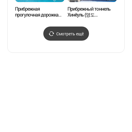
Прибрежная
Прибрежный тоннель
Культ
прогулочная дорожка
Хинёуль (영도
Камчх
Чорён (절영해안산책로)
흰여울해안터널)
감천문
Смотреть ещё