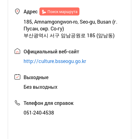
Адрес
Поиск маршрута
185, Amnamgongwon-ro, Seo-gu, Busan (г.
Пусан, окр. Со-гу)
부산광역시 서구 암남공원로 185 (암남동)
Официальный веб-сайт
http://culture.bsseogu.go.kr
Выходные
Без выходных
Телефон для справок
051-240-4538