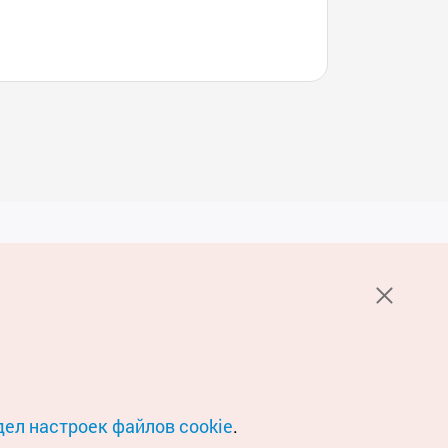
Услуги
е НОТК
Пользовательское соглашение
стов 1330
Политика конфиденциальности
Настройка файлов cookie
О файлах Cookie
дел настроек файлов cookie
.
Условия геосервиса