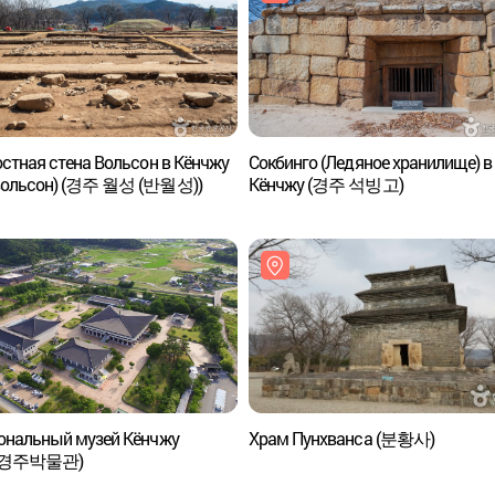
стная стена Вольсон в Кёнчжу
Сокбинго (Ледяное хранилище) в
вольсон) (경주 월성 (반월성))
Кёнчжу (경주 석빙고)
ональный музей Кёнчжу
Храм Пунхванса (분황사)
경주박물관)