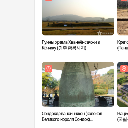
Руины храма Хваннёнсачжи в
Крепо
Кёнчжу (경주 황룡사지)
(Пан
Сондокдэвансинчжон (колокол
Наци
Великого короля Сондок)
(국립
(성덕대왕신종)