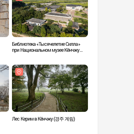
Библиотека «Тысячелетие Силла»
Руины храма Хванн
при Национальном музее Кёнчжу
Кёнчжу (경주 황룡사
(국립경주박물관 신라천년서고)
Лес Керим в Кёнчжу (경주 계림)
Сондокдэвансинчжо
Великого короля Со
(성덕대왕신종)