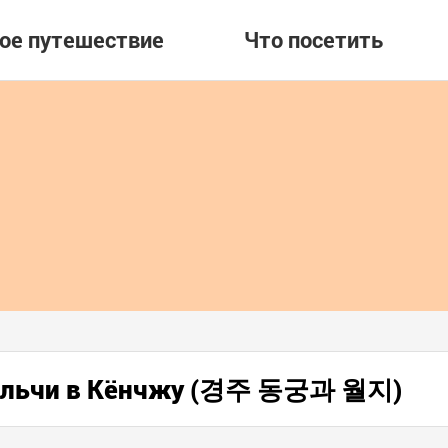
вое путешествие
Что посетить
 Вольчи в Кёнчжу (경주 동궁과 월지)