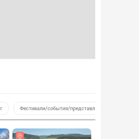
г
Фестивали/события/представления
Актив