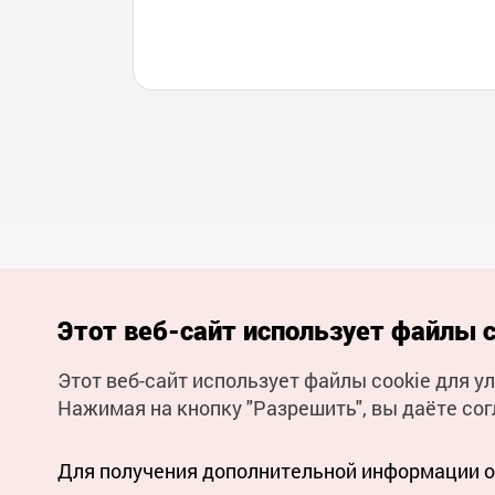
Этот веб-сайт использует файлы c
Этот веб-сайт использует файлы cookie для 
(с) Национальная организация туризма Кореи Все права
Нажимая на кнопку "Разрешить", вы даёте сог
защищены
Для извещения об ошибках и проблемах, связанных с работой
веб-сайта, направляйте ваши запросы на
официальный
адрес электронной почты
Для получения дополнительной информации о 
russian@knto.or.kr