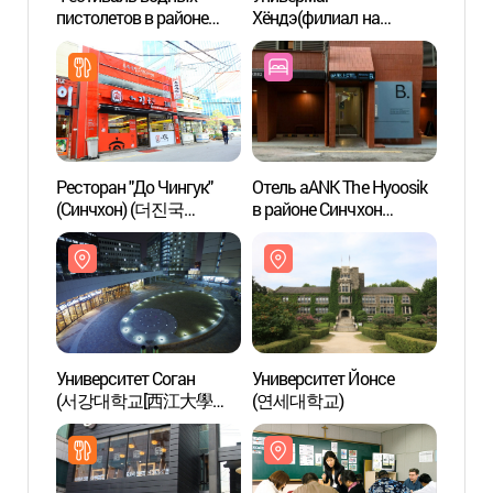
пистолетов в районе
Хёндэ(филиал на
(서강
Синчхон (신촌물총축제)
Синчхоне) (현대백화점-
Sogang
신촌점)
Ресторан "До Чингук"
Отель aANK The Hyoosik
Центр
(Синчхон) (더진국
в районе Синчхон
корей
신촌점)
(더휴식 아늑호텔 신촌점)
Униве
(서강
한국어
Университет Соган
Университет Йонсе
Букин
(서강대학교[西江大學校
(연세대학교)
линии
Sogang University])
(경의