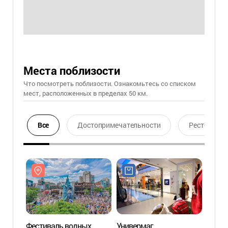
Места поблизости
Что посмотреть поблизости. Ознакомьтесь со списком
мест, расположенных в пределах 50 км.
Все
Достопримечательности
Ресторан
Фестиваль водных
Универмаг
Униве