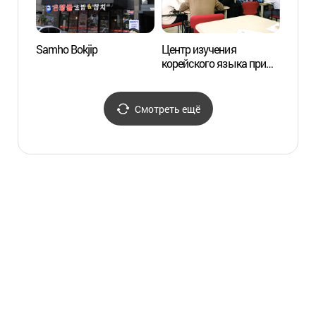
Samho Bokjip
Центр изучения
Инфо
корейского языка при
Женск
Университете Соган
Ихва 
(서강대학교
(이화
한국어교육원)
Смотреть ещё