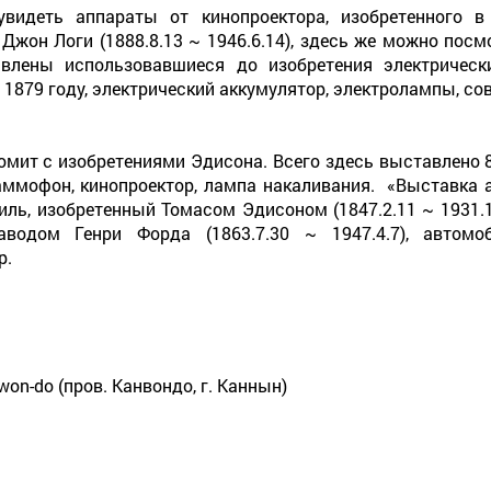
видеть аппараты от кинопроектора, изобретенного в
 Джон Логи (1888.8.13 ~ 1946.6.14), здесь же можно по
авлены использовавшиеся до изобретения электрическ
 1879 году, электрический аккумулятор, электролампы, с
омит с изобретениями Эдисона. Всего здесь выставлено 
раммофон, кинопроектор, лампа накаливания. «Выставка 
ль, изобретенный Томасом Эдисоном (1847.2.11 ~ 1931.
водом Генри Форда (1863.7.30 ~ 1947.4.7), автомо
р.
gwon-do (пров. Канвондо, г. Каннын)