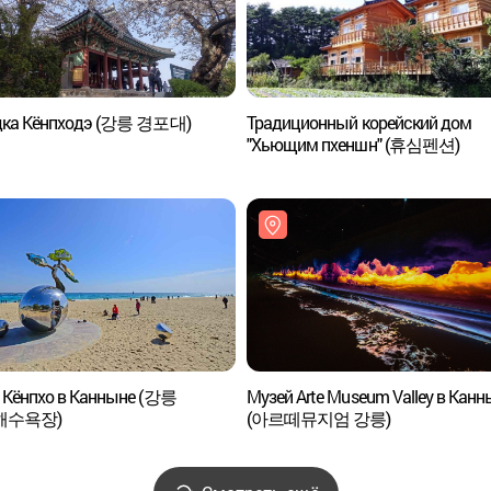
дка Кёнпходэ (강릉 경포대)
Традиционный корейский дом
"Хьющим пхеншн" (휴심펜션)
 Кёнпхо в Канныне (강릉
Музей Arte Museum Valley в Канн
해수욕장)
(아르떼뮤지엄 강릉)