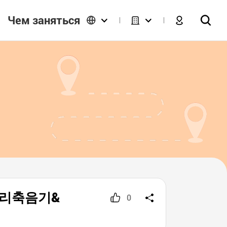
Чем заняться
(참소리축음기&
0