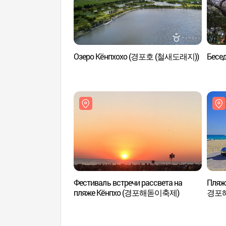
Озеро Кёнпхохо (경포호 (철새도래지))
Бесе
Фестиваль встречи рассвета на
Пляж
пляже Кёнпхо (경포해돋이축제)
경포