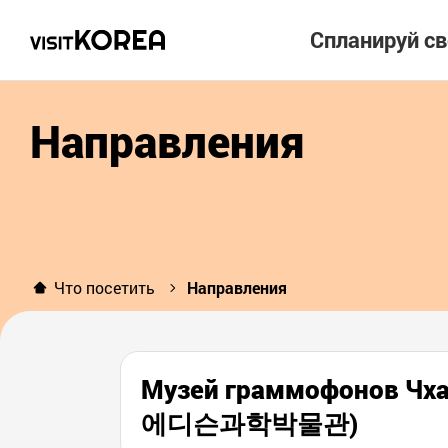
Спланируй с
Направления
Что посетить
Направления
Музей граммофонов Чх
에디슨과학박물관)