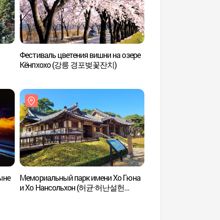
Фестиваль цветения вишни на озере
Озеро Кёнпхохо 
Кёнпхохо (강릉 경포벚꽃잔치)
ыне
Мемориальный парк имени Хо Гюна
Мемориальный парк
и Хо Нансольхон (허균·허난설헌
и Хо Нансольхон
기념공원)
기념공원)