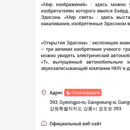
«Мир изображений» : здесь можно у
изобретателем которого явился Бэйрд,
Эдисона. «Мир света» : здесь выст
накаливания, изобретенные Эдисоном в
«Открытия Эдисона» : экспозиция знак
– три великих изобретения ученого: г
можно увидеть электрический автомоби
«Т», выпущенный автомобильным за
звукозаписывающей компании HMV и д
Адрес
Поиск маршрута
393, Gyeongpo-ro, Gangneung-si, Gan
강원특별자치도 강릉시 경포로 393
Официальный веб-сайт