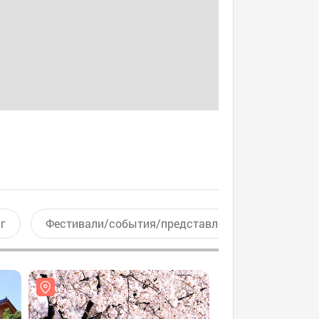
г
Фестивали/события/представления
Актив