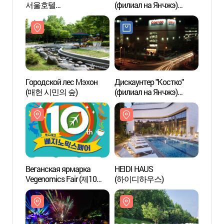
서울호텔
(филиал на Янчжэ)
(매헌
(더케이서울호텔))
(이마트-양재점)
Городской лес Мэхон
Дискаунтер "Костко"
Музей
(매헌 시민의 숲)
(филиал на Янчжэ)
(추사
(코스트코-양재점)
Веганская ярмарка
HEIDI HAUS
Худож
Vegenomics Fair (제10회
(하이디하우스)
галер
베지노믹스페어
Сеуль
(비건페스타ㅣ그린페스
(예술
타ㅣESG푸드페스타))
한가람