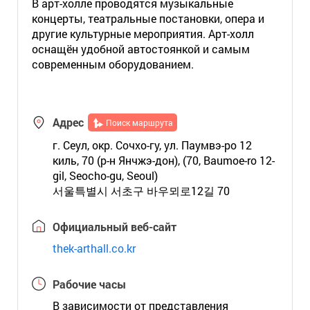
В арт-холле проводятся музыкальные
концерты, театральные постановки, опера и
другие культурные мероприятия. Арт-холл
оснащён удобной автостоянкой и самым
современным оборудованием.
Адрес
Поиск маршрута
г. Сеул, окр. Сочхо-гу, ул. Паумвэ-ро 12
киль, 70 (р-н Янчжэ-дон), (70, Baumoe-ro 12-
gil, Seocho-gu, Seoul)
서울특별시 서초구 바우뫼로12길 70
Официальный веб-сайт
thek-arthall.co.kr
Рабочие часы
В зависимости от представления