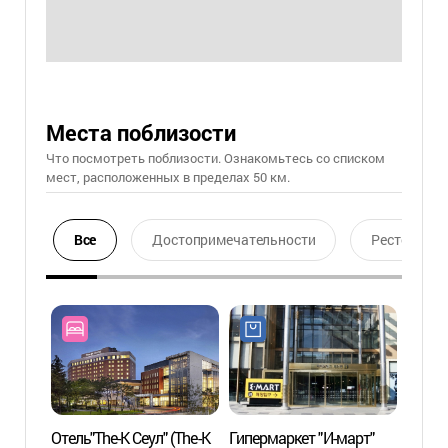
Места поблизости
Что посмотреть поблизости. Ознакомьтесь со списком
мест, расположенных в пределах 50 км.
Все
Достопримечательности
Ресторан
Отель"The-K Сеул" (The-K
Гипермаркет "И-март"
Город