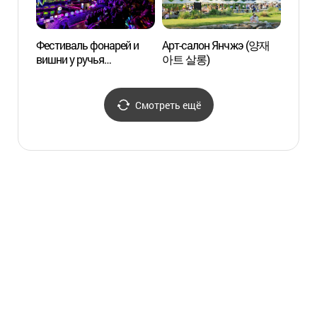
Фестиваль фонарей и
Арт-салон Янчжэ (양재
Наци
вишни у ручья
아트 살롱)
корей
Янчжэчхон (양재천 벚꽃
тради
등(燈) 축제)
(국립
Смотреть ещё