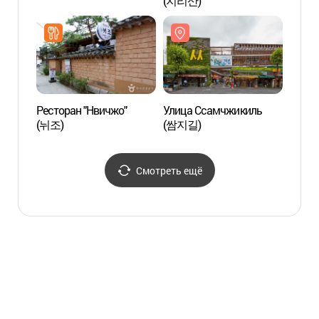
(지리산)
(아름
Ресторан "Нвичжо"
Улица Ссамчжикиль
Инса
(뉘조)
(쌈지길)
Смотреть ещё