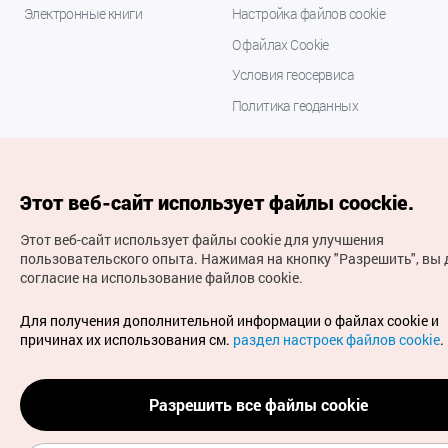
Электронные книги
Настройка файлов cookie
О файлах Cookie
Условия геосервиса
Политика геоданных
Этот веб-сайт использует файлы coockie.
Этот веб-сайт использует файлы cookie для улучшения
пользовательского опыта.
Нажимая на кнопку "Разрешить", вы 
согласие на использование файлов cookie.
(с) Национальная организация туризма Кореи Все
права защищены
Для получения дополнительной информации о файлах cookie и
Для извещения об ошибках и проблемах, связанных с
причинах их использования см.
раздел настроек файлов cookie
.
работой веб-сайта, направляйте ваши запросы на
официальный адрес электронной почты
russian@knto.or.kr
Разрешить все файлы cookie