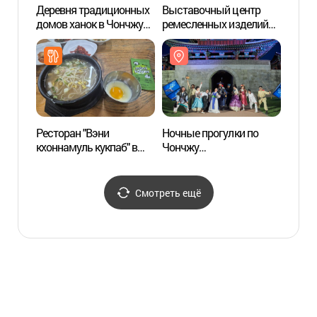
Деревня традиционных
Выставочный центр
Выст
домов ханок в Чончжу
ремесленных изделий
ремес
[Медленный город] (전북
Чончжу
Чонч
전주 한옥마을 [슬로시티])
(전주공예품전시관)
(전주
Ресторан "Вэни
Ночные прогулки по
Омокт
кхоннамуль кукпаб" в
Чончжу
(오목
Чончжу (전주
(전주문화재야행)
왱이콩나물국밥전문점)
Смотреть ещё