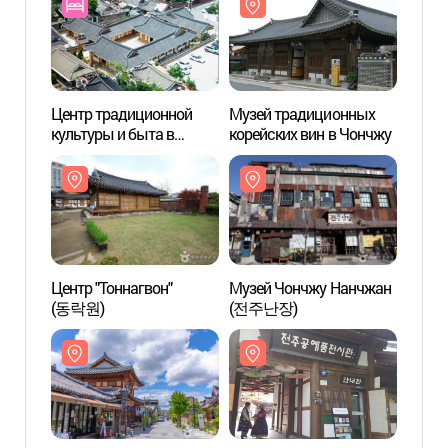
Центр традиционной
Музей традиционных
Музей
культуры и быта в
корейских вин в Чончжу
корей
деревне "ханок" в
Чончжу
Центр "Тоннагвон"
Музей Чончжу Нанчжан
Музей
(동락원)
(전주난장)
(전주