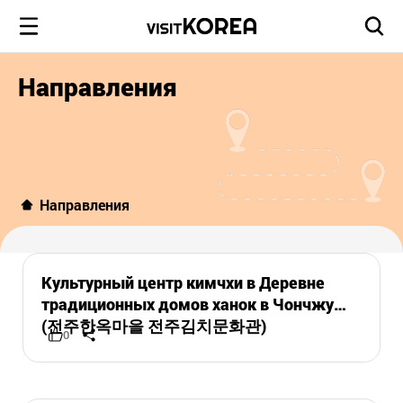
Направления
Направления
Культурный центр кимчхи в Деревне
традиционных домов ханок в Чончжу
(전주한옥마을 전주김치문화관)
0