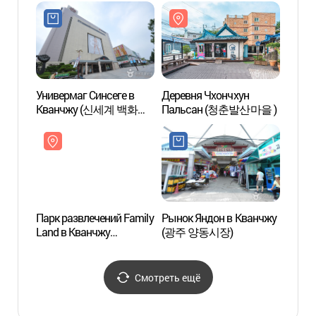
(광주비엔날레전시관)
(광주디자인비엔날레)
(광주
Универмаг Синсеге в
Деревня Чхончхун
Парк 
Кванчжу (신세계 백화점-
Пальсан (청춘발산마을 )
Land 
광주점)
(광주
Парк развлечений Family
Рынок Яндон в Кванчжу
Улица
Land в Кванчжу
(광주 양동시장)
(충장
(광주패밀리랜드)
Смотреть ещё