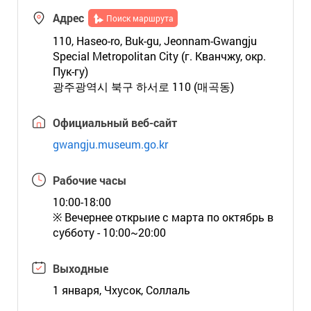
Адрес
Поиск маршрута
110, Haseo-ro, Buk-gu, Jeonnam-Gwangju
Special Metropolitan City (г. Кванчжу, окр.
Пук-гу)
광주광역시 북구 하서로 110 (매곡동)
Официальный веб-сайт
gwangju.museum.go.kr
Рабочие часы
10:00-18:00
※ Вечернее открыие с марта по октябрь в
субботу - 10:00~20:00
Выходные
1 января, Чхусок, Соллаль