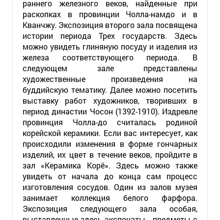
раннего железного веков, найденные при
раскопках в провинции Чолла-намдо и в
Кванчжу. Экспозиция второго зала посвящена
истории периода Трех государств. Здесь
можно увидеть глиняную посуду и изделия из
железа соответствующего периода. В
следующем зале представлены
художественные произведения на
буддийскую тематику. Далее можно посетить
выставку работ художников, творивших в
период династии Чосон (1392-1910). Издревле
провинция Чолла-до считалась родиной
корейской керамики. Если вас интересует, как
происходили изменения в форме гончарных
изделий, их цвет в течение веков, пройдите в
зал «Керамика Корё». Здесь можно также
увидеть от начала до конца сам процесс
изготовления сосудов. Один из залов музея
занимает коллекция белого фарфора.
Экспозиция следующего зала особая,
выставленные здесь экспонаты - предметы с