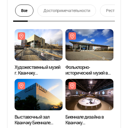
Все
Достопримечательности
Ресторан
Художественный музей
Фольклорно-
Худож
г. Кванчжу
исторический музей в
г. Кв
(광주시립미술관)
Кванчжу (광주
(광주
역사민속박물관)
Выставочный зал
Биеннале дизайна в
Выст
Кванчжу Биеннале
Кванчжу
Кванч