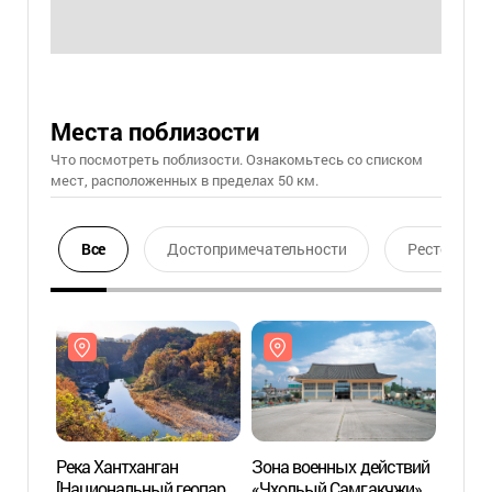
Места поблизости
Что посмотреть поблизости. Ознакомьтесь со списком
мест, расположенных в пределах 50 км.
Все
Достопримечательности
Ресторан
Река Хантханган
Зона военных действий
Река 
[Национальный геопарк,
«Чхольый Самгакчжи»
[Наци