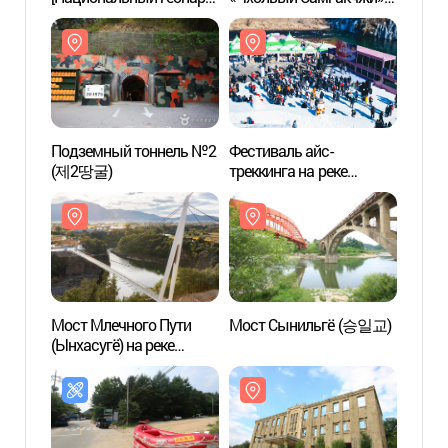
Косокчжон] (한탄강
(철원 시설물관리사업소
Косо
(국가지질공원, 고석정))
(구 철의삼각전적관))
(국가
Подземный тоннель №2
Фестиваль айс-
Подз
(제2땅굴)
треккинга на реке
(제2
Хантханган в Чхорвоне
(철원 한탄강 얼음트레킹
축제)
Мост Млечного Пути
Мост Сынильгё (승일교)
Мост
(Ынхасугё) на реке
Хантханган в Чхорвоне
(철원 한탄강 은하수교)