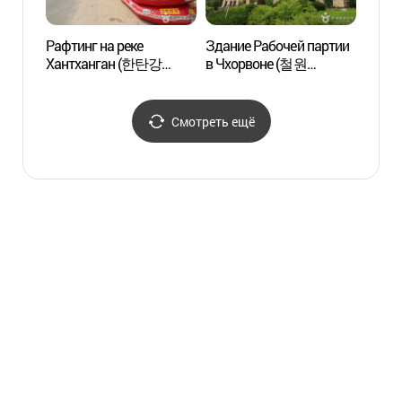
Рафтинг на реке
Здание Рабочей партии
Горы
Хантханган (한탄강
в Чхорвоне (철원
(명성
래프팅)
노동당사)
Смотреть ещё