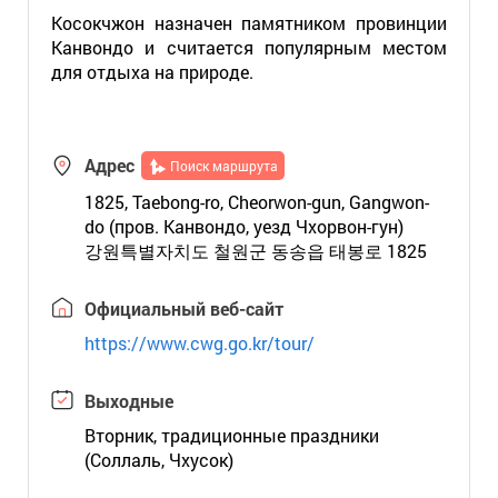
Косокчжон назначен памятником провинции
Канвондо и считается популярным местом
для отдыха на природе.
Адрес
Поиск маршрута
1825, Taebong-ro, Cheorwon-gun, Gangwon-
do (пров. Канвондо, уезд Чхорвон-гун)
강원특별자치도 철원군 동송읍 태봉로 1825
Официальный веб-сайт
https://www.cwg.go.kr/tour/
Выходные
Вторник, традиционные праздники
(Соллаль, Чхусок)