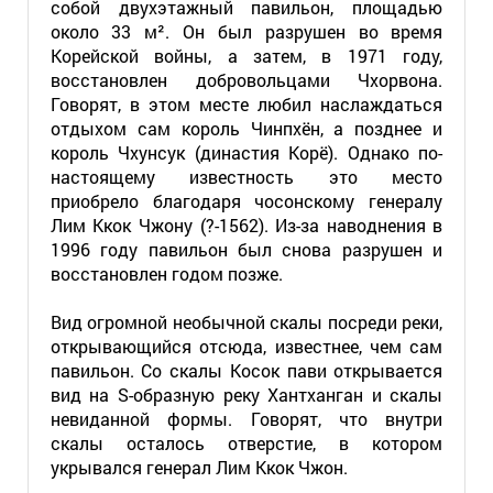
собой двухэтажный павильон, площадью
около 33 м². Он был разрушен во время
Корейской войны, а затем, в 1971 году,
восстановлен добровольцами Чхорвона.
Говорят, в этом месте любил наслаждаться
отдыхом сам король Чинпхён, а позднее и
король Чхунсук (династия Корё). Однако по-
настоящему известность это место
приобрело благодаря чосонскому генералу
Лим Ккок Чжону (?-1562). Из-за наводнения в
1996 году павильон был снова разрушен и
восстановлен годом позже.
Вид огромной необычной скалы посреди реки,
открывающийся отсюда, известнее, чем сам
павильон. Со скалы Косок пави открывается
вид на S-образную реку Хантханган и скалы
невиданной формы. Говорят, что внутри
скалы осталось отверстие, в котором
укрывался генерал Лим Ккок Чжон.