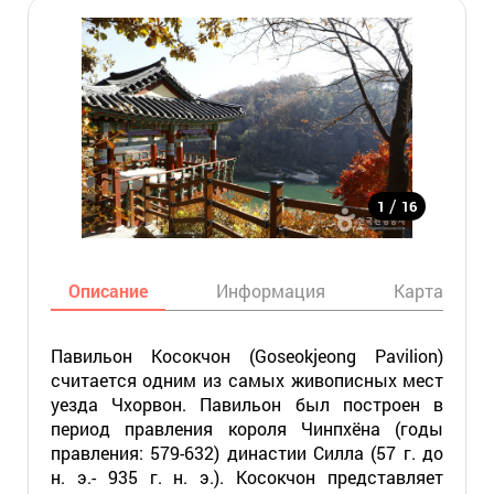
/
1
16
Описание
Информация
Карта
Павильон Косокчон (Goseokjeong Pavilion)
считается одним из самых живописных мест
уезда Чхорвон. Павильон был построен в
период правления короля Чинпхёна (годы
правления: 579-632) династии Силла (57 г. до
н. э.- 935 г. н. э.). Косокчон представляет