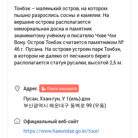
Тонбэк – маленький остров, на котором
пышно разрослись сосны и камелии. На
вершине острова располагается
мемориальная доска и памятник
знаменитому учёному и писателю Чхве Чхи
Вону. Остров Тонбэк считается памятником №
46 г. Пусана. На острове устроен парк Тонбэк,
в котором не далеко от песчаного берега
располагается статуя русалки, высотой 2,5 м.
Адрес
Поиск маршрута
Пусан, Хэан-гун, У 1(иль)-дон
부산광역시 해운대구 동백로 99 (우동)
Официальный веб-сайт
https://www.haeundae.go.kr/tour/