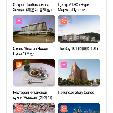
Остров Тонбэксом на
Центр АТЭС «Нури
Остро
Хэундэ (해운대 동백섬)
Мару» в Пусане
Хэун
(누리마루 APEC하우스)
Отель "Вестин Чосон
The Bay 101 (더베이101)
The B
Пусан" (부산
웨스틴조선호텔)
Ресторан китайской
Haeundae Glory Condo
Особа
кухни "Амисан" (아미산)
зона
관광특