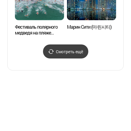
Фестиваль полярного
Марин Сити (마린시티)
Улица
медведя на пляже
(해리
Хэундэ (해운대 북극곰
축제)
Смотреть ещё