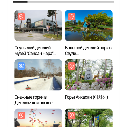
Сеульский детский
Большой детский парк в
Сеуль
музей "Сансан Нара"
Сеуле
музей
(서울상상나라)
(서울어린이대공원)
(서울
Снежные горки в
Горы Ачхасан (아차산)
Горы
Детском комплексе
(어린이회관 눈썰매장)