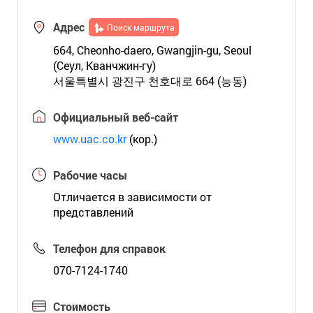
Адрес
Поиск маршрута
664, Cheonho-daero, Gwangjin-gu, Seoul
(Сеул, Кванчжин-гу)
서울특별시 광진구 천호대로 664 (능동)
Официальный веб-сайт
www.uac.co.kr
(кор.)
Рабочие часы
Отличается в зависимости от
представлений
Телефон для справок
070-7124-1740
Стоимость