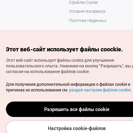
О файлах Cookie
Условия геосервиса
Политика геоданных
Этот веб-сайт использует файлы coockie.
Этот веб-сайт использует файлы cookie для улучшения
пользовательского опыта.
Нажимая на кнопку "Разрешить", вы 
согласие на использование файлов cookie.
(с) Национальная организация туризма Кореи Все
права защищены
Для получения дополнительной информации о файлах cookie и
Для извещения об ошибках и проблемах, связанных с
причинах их использования см.
раздел настроек файлов cookie
.
работой веб-сайта, направляйте ваши запросы на
официальный адрес электронной почты
russian@knto.or.kr
Разрешить все файлы cookie
Настройка cookie-файлов