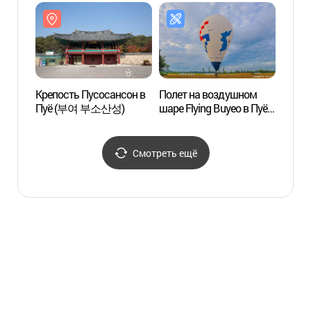
Куннамчжи (서동공원과
궁남지)
Крепость Пусосансон в
Полет на воздушном
Древн
Пуё (부여 부소산성)
шаре Flying Buyeo в Пуё
дерев
(부여하늘날기)
Пуё (
культ
ЮНЕС
Смотреть ещё
고분군
세계문