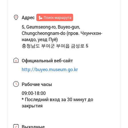
Адрес
Поиск маршрута
5, Geumseong-ro, Buyeo-gun,
Chungcheongnam-do (пров. Чхунчхон-
намдо, уезд Пуё)
충청남도 부여군 부여읍 금성로 5
Официальный веб-сайт
http://buyeo.museum.go.kr
Рабочие часы
09:00-18:00
* Последний вход за 30 минут до
закрытия
Выходные