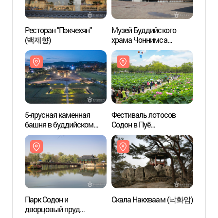
Ресторан "Пэкчехян"
Музей Буддийского
Музей
(백제향)
храма Чоннимса
храм
(정림사지박물관)
(정림
5-ярусная каменная
Фестиваль лотосов
Парк 
башня в буддийском
Содон в Пуё
дворц
храме Чоннимса в Пуё
(부여서동연꽃축제)
Кунн
[Всемирное наследние
궁남지
ЮНЕСКО] (부여 정림사지
오층석탑 [유네스코
세계유산])
Парк Содон и
Скала Накхваам (낙화암)
Крепо
дворцовый пруд
Пуё 