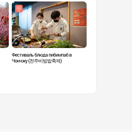
Фестиваль блюда пибимпаб в
Парк Вансан(완산공
Чончжу (전주비빔밥축제)