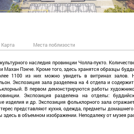
Карта
Места поблизости
культурного наследия провинции Чолла-пукто. Количество
и Махан Пэкче. Кроме того, здесь хранятся образцы будд
олее 1100 из них можно увидеть в витринах залов.
ьон. Экспозиция зала разделена на 4 отдела и содержит
ьклорный. В первом демонстрируются работы художников
винции. Экспозиция разделена на отделы: буддийск
е изделия и др. Экспозиция фольклорного зала отражает
терес представляют кухня, одежда, предметы домашнего
ы здесь в объемном изображении. Неподалеку от музея р