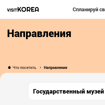
Спланируй с
Направления
Что посетить
Направления
Государственный му