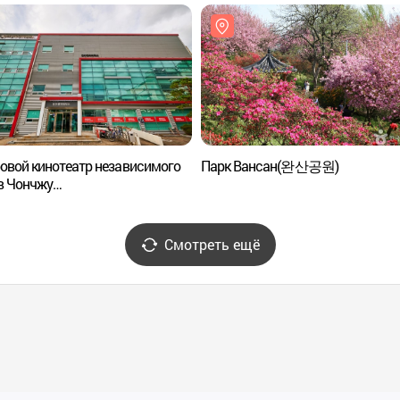
овой кинотеатр независимого
Парк Вансан(완산공원)
в Чончжу
주디지털독립영화관)
Смотреть ещё