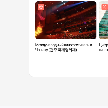
Международный кинофестиваль в
Цифр
Чончжу (전주 국제영화제)
кино 
(전