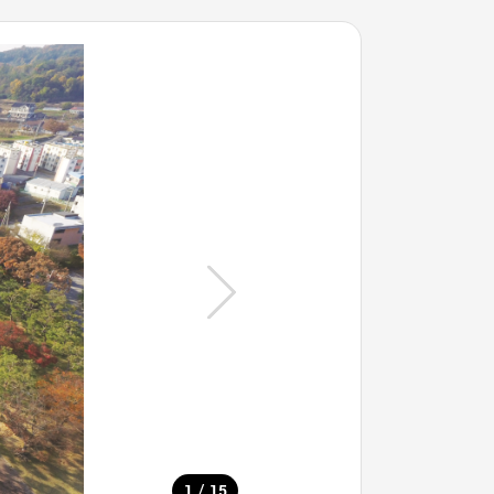
/
1
15