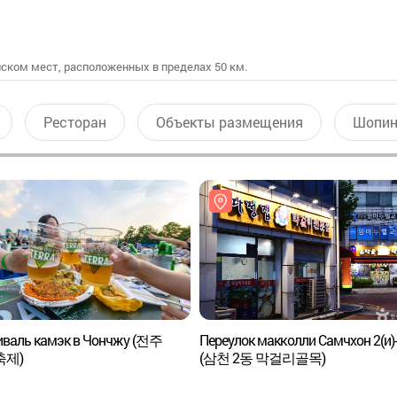
ском мест, расположенных в пределах 50 км.
Ресторан
Объекты размещения
Шопин
иваль камэк в Чончжу (전주
Переулок макколли Самчхон 2(и)
축제)
(삼천 2동 막걸리골목)