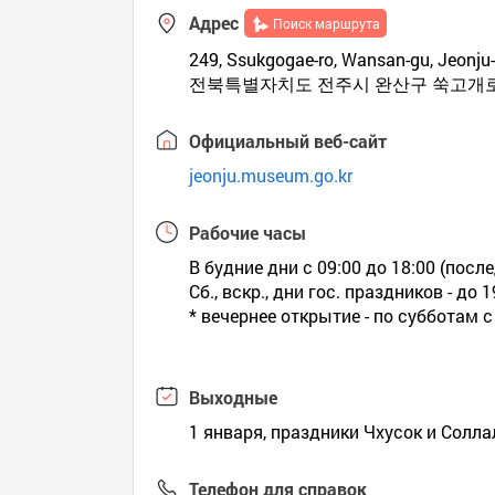
Адрес
Поиск маршрута
249, Ssukgogae-ro, Wansan-gu, Jeonj
전북특별자치도 전주시 완산구 쑥고개로 
Официальный веб-сайт
jeonju.museum.go.kr
Рабочие часы
В будние дни с 09:00 до 18:00 (после
Сб., вскр., дни гос. праздников - до 1
* вечернее открытие - по субботам с
Выходные
1 января, праздники Чхусок и Солла
Телефон для справок