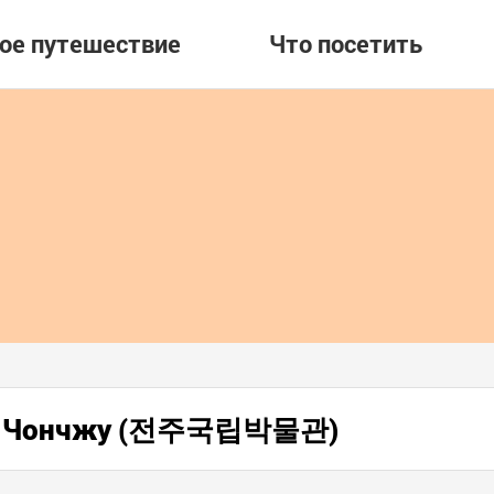
вое путешествие
Что посетить
зей Чончжу (전주국립박물관)