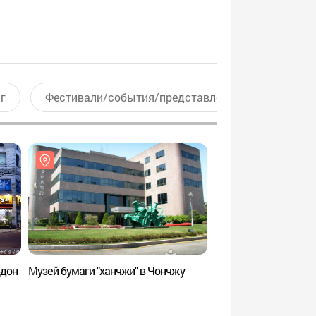
г
Фестивали/события/представления
Актив
-дон
Музей бумаги "ханчжи" в Чончжу
Музей истории Чон
(전주역사박물관)