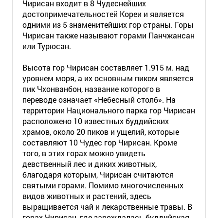
Чирисан входит в 8 Чудеснейших
достопримечательностей Кореи и является
одними из 5 знаменитейших гор страны. Горы
Чирисан также называют горами Панчжансан
или Турюсан.
Высота гор Чирисан составляет 1.915 м. над
уровнем моря, а их основным пиком является
пик Чхонванбон, название которого в
переводе означает «Небесный столб». На
территории Национального парка гор Чирисан
расположено 10 известных буддийских
храмов, около 20 пиков и ущелий, которые
составляют 10 Чудес гор Чирисан. Кроме
того, в этих горах можно увидеть
девственный лес и диких животных,
благодаря которым, Чирисан считаются
святыми горами. Помимо многочисленных
видов животных и растений, здесь
выращивается чай и лекарственные травы. В
горах Чирисан, где зарождалась буддийская