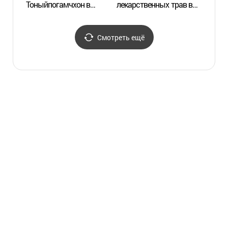
Тоныйпогамчхон в
лекарственных трав в
Тоный
Санчхоне (산청
Санчхоне
Санч
동의보감촌)
(산청한방약초축제)
동의보
Смотреть ещё