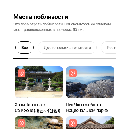
Места поблизости
Что посмотреть поблизости. Ознакомьтесь со списком
мест, расположенных в пределах 50 км.
Все
Достопримечательности
Ресторан
Храм Тэвонса в
Пик Чхонванбон в
Храм 
Санчхоне (대원사(산청))
Национальном парке
Санч
гор Чирисан (지리산
천왕봉)