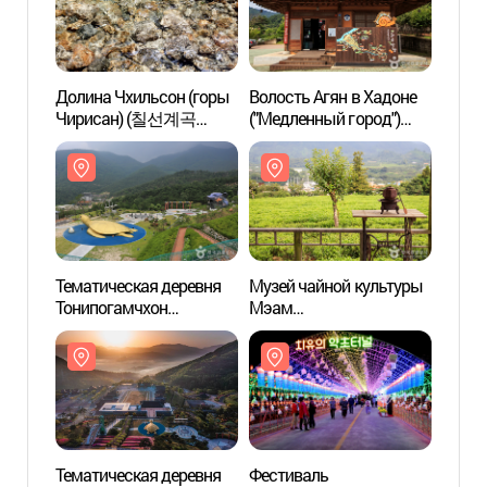
Долина Чхильсон (горы
Волость Агян в Хадоне
Долин
Чирисан) (칠선계곡
("Медленный город")
Чири
(지리산))
(경남 하동 악양
(지리산
[슬로시티])
Тематическая деревня
Музей чайной культуры
Темат
Тонипогамчхон
Мэам
Тонип
(Тематический парк
(매암차문화박물관)
(Тема
восточной медицины
вост
Санчхон) (동의보감촌
Санч
(산청한방테마파크))
(산청
Тематическая деревня
Фестиваль
Темат