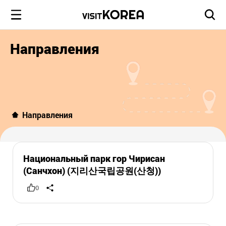
Направления
Направления
Национальный парк гор Чирисан
(Санчхон) (지리산국립공원(산청))
0