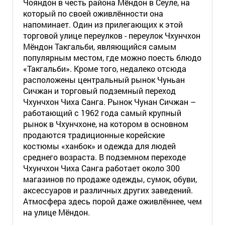
Чояндон в честь района Мёндон в Сеуле, на
который по своей оживлённости она
напоминает. Один из прилегающих к этой
торговой улице переулков - переулок Чхунчхон
Мёндон Такгальби, являющийся самым
популярным местом, где можно поесть блюдо
«Такгальби». Кроме того, недалеко отсюда
расположены центральный рынок Чуньан
Сичжан и торговый подземный переход
Чхунчхон Чиха Санга. Рынок Чунан Сичжан –
работающий с 1962 года самый крупный
рынок в Чхунчхоне, на котором в основном
продаются традиционные корейские
костюмы «ханбок» и одежда для людей
среднего возраста. В подземном переходе
Чхунчхон Чиха Санга работает около 300
магазинов по продаже одежды, сумок, обуви,
аксессуаров и различных других заведений.
Атмосфера здесь порой даже оживлённее, чем
на улице Мёндон.