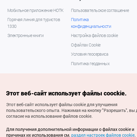
Мобильное приложение НОТК
Пользовательское соглашение
Горячая линия для туристов
Политика
1330
конфиденциальности
Электронные книги
Настройка файлов cookie
О файлах Cookie
Условия геосервиса
Политика геоданных
Этот веб-сайт использует файлы coockie.
Этот веб-сайт использует файлы cookie для улучшения
пользовательского опыта.
Нажимая на кнопку "Разрешить", вы 
согласие на использование файлов cookie.
(с) Национальная организация туризма Кореи Все
права защищены
Для получения дополнительной информации о файлах cookie и
Для извещения об ошибках и проблемах, связанных с
причинах их использования см.
раздел настроек файлов cookie
.