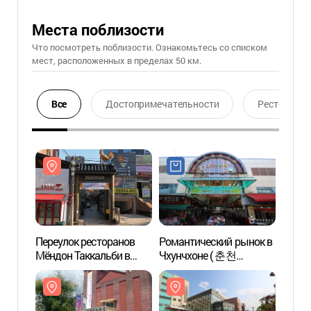
Места поблизости
Что посмотреть поблизости. Ознакомьтесь со списком
мест, расположенных в пределах 50 км.
Все
Достопримечательности
Ресторан
Переулок ресторанов
Романтический рынок в
Переу
Мёндон Таккальби в
Чхунчхоне ( 춘천
Мёндо
Чхунчхоне (춘천 명동
낭만시장 (구. 중앙시장))
Чхун
닭갈비 골목)
닭갈비