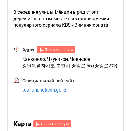
В середине улицы Мёндон в ряд стоят
деревья, и в этом месте проходили съёмки
популярного сериала KBS «Зимняя соната».
Адрес
Поиск маршрута
Канвон-до, Чхунчхон, Чоян-дон
강원특별자치도 춘천시 중앙로 55 (중앙로2가)
Официальный веб-сайт
tour.chuncheon.go.kr
Карта
Поиск маршрута