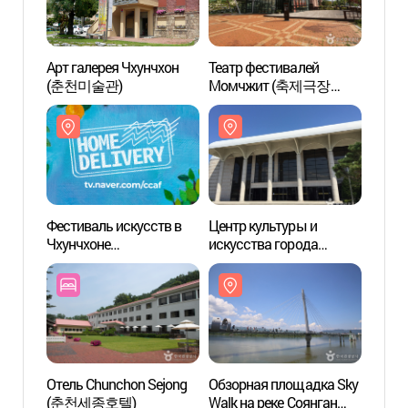
Арт галерея Чхунчхон
Театр фестивалей
Театр
(춘천미술관)
Момчжит (축제극장
Мом
몸짓)
몸짓)
Фестиваль искусств в
Центр культуры и
Обзор
Чхунчхоне
искусства города
Walk 
(춘천아트페스티벌)
Чхунчхона
(소양
(춘천문화예술회관)
Отель Chunchon Sejong
Обзорная площадка Sky
Парк 
(춘천세종호텔)
Walk на реке Соянган
Конч