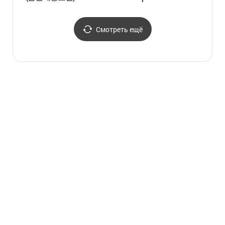
(소양강 스카이워크)
조각공
Смотреть ещё