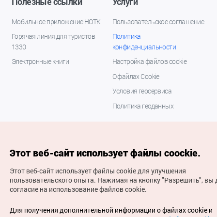
Полезные ссылки
Услуги
Мобильное приложение НОТК
Пользовательское соглашение
Горячая линия для туристов
Политика
1330
конфиденциальности
Электронные книги
Настройка файлов cookie
О файлах Cookie
Условия геосервиса
Политика геоданных
Этот веб-сайт использует файлы coockie.
Этот веб-сайт использует файлы cookie для улучшения
пользовательского опыта.
Нажимая на кнопку "Разрешить", вы 
согласие на использование файлов cookie.
(с) Национальная организация туризма Кореи Все
права защищены
Для получения дополнительной информации о файлах cookie и
Для извещения об ошибках и проблемах, связанных с