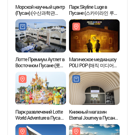
Морской научный центр
Парк Skyline Luge в
Морск
(Пусан) (수산과학관
Пусане (스카이라인 루지
(Пус
(부산))
(부산))
(부산)
Лотте Премиум Аутлет в
Магическое медиа-шоу
Госуд
Восточном Пусане (롯데
POLI POP (매직 미디어쇼
научн
프리미엄아울렛
폴리팝(두들팝ver.2))
(국립
동부산점 )
Парк развлечений Lotte
Книжный магазин
Дерев
World Adventure в Пусане
Eternal Journey в Пусане
(дере
(롯데월드 어드벤처 부산)
(이터널저니 부산점)
(기장