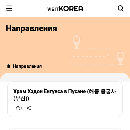
Направления
Направления
Храм Хэдон Ёнгунса в Пусане (해동 용궁사
(부산))
1