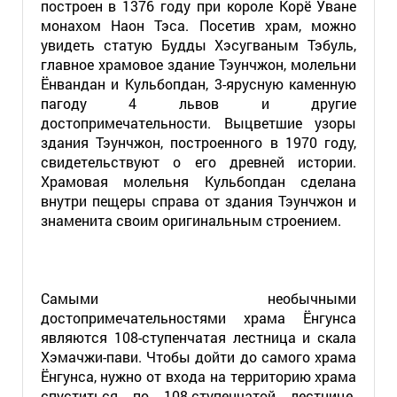
построен в 1376 году при короле Корё Уване
монахом Наон Тэса. Посетив храм, можно
увидеть статую Будды Хэсугваным Тэбуль,
главное храмовое здание Тэунчжон, молельни
Ёнвандан и Кульбопдан, 3-ярусную каменную
пагоду 4 львов и другие
достопримечательности. Выцветшие узоры
здания Тэунчжон, построенного в 1970 году,
свидетельствуют о его древней истории.
Храмовая молельня Кульбопдан сделана
внутри пещеры справа от здания Тэунчжон и
знаменита своим оригинальным строением.
Самыми необычными
достопримечательностями храма Ёнгунса
являются 108-ступенчатая лестница и скала
Хэмачжи-пави. Чтобы дойти до самого храма
Ёнгунса, нужно от входа на территорию храма
спуститься по 108-ступенчатой лестнице.