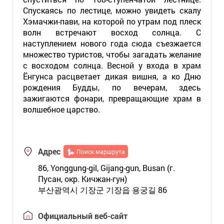
Спускаясь по лестице, можно увидеть скалу
Хэмачжи-пави, на которой по утрам под плеск
волн встречают восход солнца. С
наступлением нового года сюда съезжается
множество туристов, чтобы загадать желание
с восходом солнца. Весной у входа в храм
Ёнгунса расцветает дикая вишня, а ко Дню
рождения Будды, по вечерам, здесь
зажигаются фонари, превращающие храм в
волшебное царство.
Адрес
Поиск маршрута
86, Yonggung-gil, Gijang-gun, Busan (г.
Пусан, окр. Кичжан-гун)
부산광역시 기장군 기장읍 용궁길 86
Официальный веб-сайт