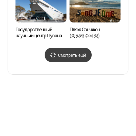
Государственный
Пляж Сончжон
Blueli
научный центр Пусана
(송정해수욕장)
(해운
(국립부산과학관)
Смотреть ещё