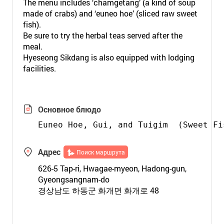
The menu includes ‘chamgetang’ (a kind of soup
made of crabs) and ‘euneo hoe’ (sliced raw sweet
fish).
Be sure to try the herbal teas served after the
meal.
Hyeseong Sikdang is also equipped with lodging
facilities.
Основное блюдо
Euneo Hoe, Gui, and Tuigim  (Sweet Fi
Адрес
Поиск маршрута
626-5 Tap-ri, Hwagae-myeon, Hadong-gun,
Gyeongsangnam-do
경상남도 하동군 화개면 화개로 48