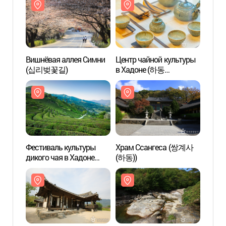
храм Куксаам ([하동
박경리 토지길 2코스]
십리벚꽃길~국사암)
Вишнёвая аллея Симни
Центр чайной культуры
Храм
(십리벚꽃길)
в Хадоне (하동
(하동)
차문화센터)
Фестиваль культуры
Храм Ссангеса (쌍계사
Долин
дикого чая в Хадоне
(하동))
(피아
(하동야생차문화축제)