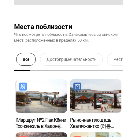
Места поблизости
Что посмотреть поблизости. Ознакомьтесь со списком
мест, расположенных в пределах 50 км.
Все
Достопримечательности
Ресторан
[Маршрут №2 Пак Кённи
Рыночная площадь
Вишнё
Тхочжикиль в Хадоне]
Хвагечжантхо (하동
(십리
Вишнёвая аллея Симни -
화개장터)