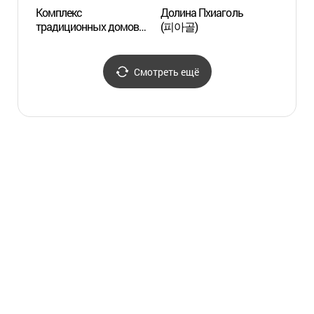
Комплекс
Долина Пхиаголь
Волос
традиционных домов
(피아골)
("Мед
Чхвечхампхантэк
(경남
(최참판댁)
[슬로시
Смотреть ещё