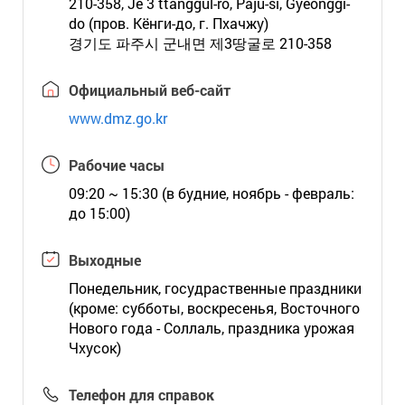
210-358, Je 3 ttanggul-ro, Paju-si, Gyeonggi-
do (пров. Кёнги-до, г. Пхачжу)
경기도 파주시 군내면 제3땅굴로 210-358
Официальный веб-сайт
www.dmz.go.kr
Рабочие часы
09:20 ~ 15:30 (в будние, ноябрь - февраль:
до 15:00)
Выходные
Понедельник, госудраственные праздники
(кроме: субботы, воскресенья, Восточного
Нового года - Соллаль, праздника урожая
Чхусок)
Телефон для справок