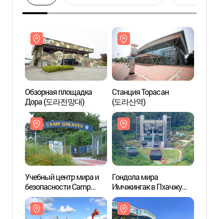
Обзорная площадка
Станция Торасан
Обзор
Дора (도라전망대)
(도라산역)
Дора
Учебный центр мира и
Гондола мира
Учебн
безопасности Camp
Имчжингак в Пхачжу
безоп
Greaves (캠프 그리브스)
(Гондола ДМЗ в Пхачжу)
Grea
(파주 임진각평화곤돌라
(파주 DMZ 곤돌라))