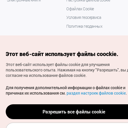
О файлах Cookie
Условия геосервиса
Политика геоданных
Этот веб-сайт использует файлы coockie.
Этот веб-сайт использует файлы cookie для улучшения
пользовательского опыта.
Нажимая на кнопку "Разрешить", вы 
согласие на использование файлов cookie.
(с) Национальная организация туризма Кореи Все
права защищены
Для получения дополнительной информации о файлах cookie и
Для извещения об ошибках и проблемах, связанных с
причинах их использования см.
раздел настроек файлов cookie
.
работой веб-сайта, направляйте ваши запросы на
официальный адрес электронной почты
russian@knto.or.kr
Разрешить все файлы cookie