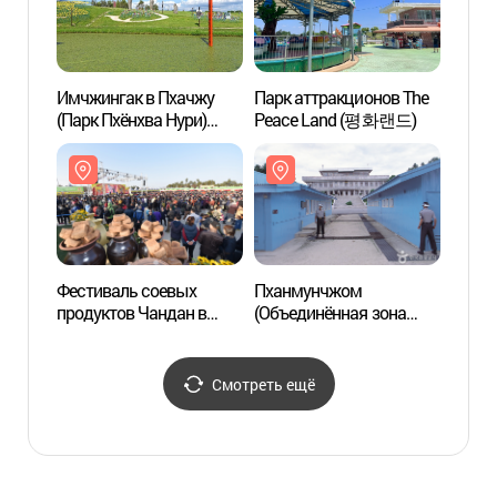
Имчжингак в Пхачжу
Парк аттракционов The
Имчжи
(Парк Пхёнхва Нури)
Peace Land (평화랜드)
(Парк
(파주 임진각
(파주
(평화누리공원))
(평화
Фестиваль соевых
Пханмунчжом
Пхан
продуктов Чандан в
(Объединённая зона
(Объе
Пхачжу (파주장단콩축제)
безопасности) (판문점)
безоп
Смотреть ещё