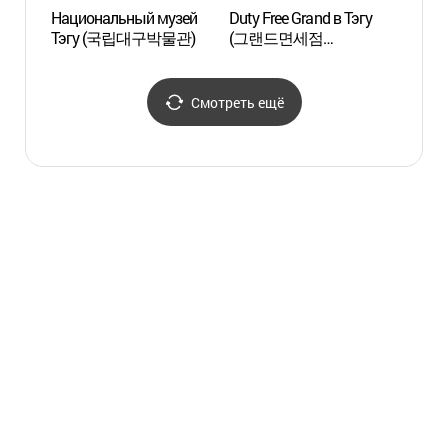
Национальный музей
Duty Free Grand в Тэгу
Канат
Тэгу (국립대구박물관)
(그랜드면세점
(Смот
(대구시내점))
Апса
(앞산 
Смотреть ещё