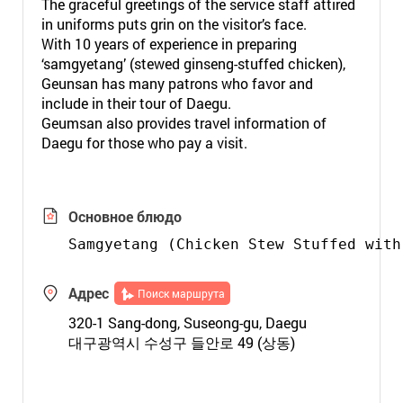
The graceful greetings of the service staff attired
in uniforms puts grin on the visitor’s face.
With 10 years of experience in preparing
‘samgyetang’ (stewed ginseng-stuffed chicken),
Geunsan has many patrons who favor and
include in their tour of Daegu.
Geumsan also provides travel information of
Daegu for those who pay a visit.
Основное блюдо
Samgyetang (Chicken Stew Stuffed with
Адрес
Поиск маршрута
320-1 Sang-dong, Suseong-gu, Daegu
대구광역시 수성구 들안로 49 (상동)