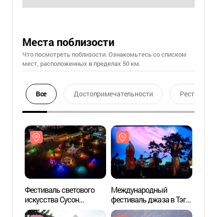
Места поблизости
Что посмотреть поблизости. Ознакомьтесь со списком
мест, расположенных в пределах 50 км.
Все
Достопримечательности
Ресторан
Фестиваль светового
Международный
Парко
искусства Сусон
фестиваль джаза в Тэгу
Сусо
(수성빛예술제)
(대구국제재즈축제(DIJF))