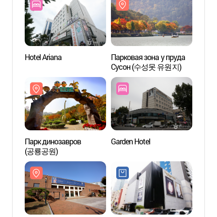
Hotel Ariana
Парковая зона у пруда
Наци
Сусон (수성못 유원지)
Тэг
Парк динозавров
Garden Hotel
Мемор
(공룡공원)
реке 
(낙동