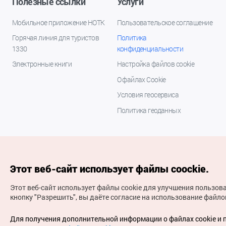
Полезные ссылки
Услуги
Мобильное приложение НОТК
Пользовательское соглашение
Горячая линия для туристов
Политика
1330
конфиденциальности
Электронные книги
Настройка файлов cookie
О файлах Cookie
Условия геосервиса
Политика геоданных
Этот веб-сайт использует файлы coockie.
Этот веб-сайт использует файлы cookie для улучшения пользов
кнопку "Разрешить", вы даёте согласие на использование файлов
(с) Национальная организация туризма Кореи Все
права защищены
Для получения дополнительной информации о файлах cookie и 
Для извещения об ошибках и проблемах, связанных с