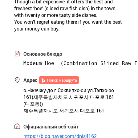
Though a bit expensive, it offers the best and
freshest ‘hoe’ (sliced raw fish dish) in the town
with twenty or more tasty side dishes.
You won’t regret eating there if you want the best
your money can buy.
Основное блюдо
Modeum Hoe  (Combination Sliced Raw F
Адрес
Поиск маршрута
о.Чжечжу-до г.Соквипхо-си ул.Тэпхо-ро
161(제주특별자치도 서귀포시 대포로 161
(대포동))
제주특별자치도 서귀포시 대포로 161
Официальный веб-сайт
https://blog.naver.com/dnjs4162