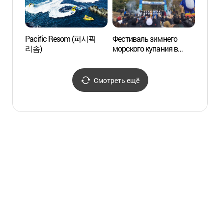
Pacific Resom (퍼시픽
Фестиваль зимнего
Ботан
리솜)
морского купания в
Ёми
Согвипхо (서귀포
겨울바다펭귄수영대회)
Смотреть ещё