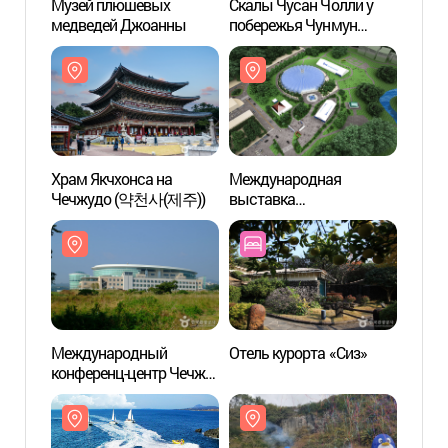
Музей плюшевых
Скалы Чусан Чолли у
Музе
медведей Джоанны
побережья Чунмун
медв
Дэпхо
Храм Якчхонса на
Международная
Храм 
Чечжудо (약천사(제주))
выставка
Чечж
электромобилей
(국제전기자동차엑스포)
Международный
Отель курорта «Сиз»
Pacif
конференц-центр Чечжу
리솜)
(제주국제컨벤션센터)