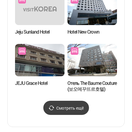
Jeju Sunland Hotel
Hotel New Crown
Сауна
(용두
JEJU Grace Hotel
Отель The Baume Couture
Озеро
(보오메꾸뜨르호텔)
Смотреть ещё