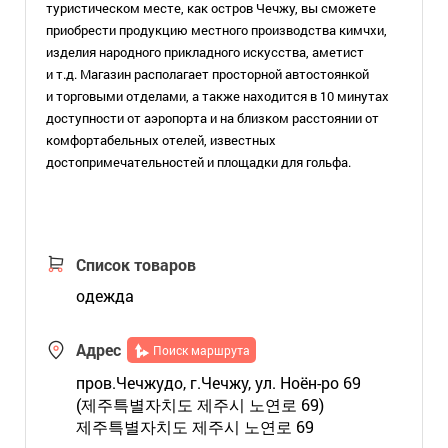
туристическом месте, как остров Чечжу, вы сможете
приобрести продукцию местного производства кимчхи,
изделия народного прикладного искусства, аметист
и т.д. Магазин располагает просторной автостоянкой
и торговыми отделами, а также находится в 10 минутах
доступности от аэропорта и на близком расстоянии от
комфортабельных отелей, известных
достопримечательностей и площадки для гольфа.
Список товаров
одежда
Адрес
Поиск маршрута
пров.Чечжудо, г.Чечжу, ул. Ноён-ро 69
(제주특별자치도 제주시 노연로 69)
제주특별자치도 제주시 노연로 69