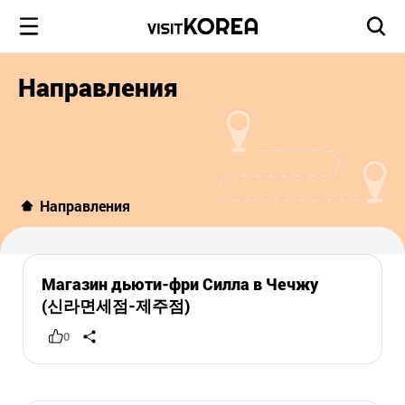
Направления
Направления
Магазин дьюти-фри Силла в Чечжу
(신라면세점-제주점)
0