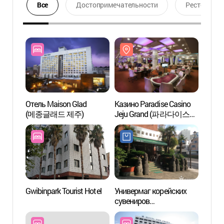
Все
Достопримечательности
Ресторан
Отель Maison Glad
Казино Paradise Casino
Казин
(메종글래드 제주)
Jeju Grand (파라다이스
Jeju Gran
카지노 제주 그랜드)
카지노
Gwibinpark Tourist Hotel
Универмаг корейских
Дендр
сувениров
(한라
(한국기념품백화점)