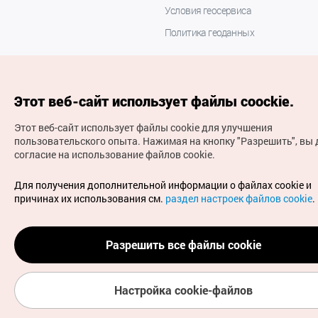
Условия геосервиса
Политика геоданных
Этот веб-сайт использует файлы coockie.
Этот веб-сайт использует файлы cookie для улучшения
пользовательского опыта.
Нажимая на кнопку "Разрешить", вы 
согласие на использование файлов cookie.
(с) Национальная организация туризма Кореи Все
права защищены
Для получения дополнительной информации о файлах cookie и
Для извещения об ошибках и проблемах, связанных с
причинах их использования см.
раздел настроек файлов cookie
.
работой веб-сайта, направляйте ваши запросы на
официальный адрес электронной почты
russian@knto.or.kr
Разрешить все файлы cookie
Настройка cookie-файлов