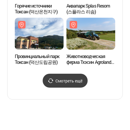
Горячие источники
Аквапарк Splas Resom
Аквап
Токсан (덕산온천지구)
(스플라스 리솜)
(스플
Провинциальный парк
Животноводческая
Живо
Токсан (덕산도립공원)
ферма Тхэсин Agroland
ферма
(아그로랜드 태신목장)
(아그
Смотреть ещё