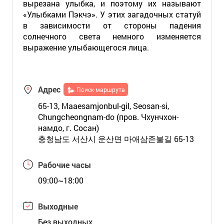
вырезана улыбка, и поэтому их называют
«Улыбками Пэкчэ». У этих загадочных статуй
в зависимости от стороны падения
солнечного света немного изменяется
выражение улыбающегося лица.
Адрес
Поиск маршрута
65-13, Maaesamjonbul-gil, Seosan-si,
Chungcheongnam-do (пров. Чхунчхон-
намдо, г. Сосан)
충청남도 서산시 운산면 마애삼존불길 65-13
Рабочие часы
09:00~18:00
Выходные
Без выходных