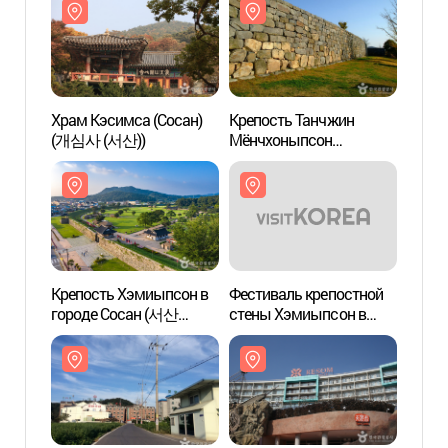
Храм Кэсимса (Сосан)
Крепость Танчжин
Храм 
(개심사 (서산))
Мёнчхоныпсон
(개심사
(당진면천읍성)
Крепость Хэмиыпсон в
Фестиваль крепостной
Крепо
городе Сосан (서산
стены Хэмиыпсон в
город
해미읍성)
Сосане
해미읍
(서산해미읍성축제)