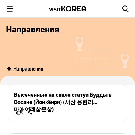
Направления
Направления
Высеченные на скале статуи Будды в
Сосане (Йонхёнри) (서산 용현리
마애여래삼존상)
0