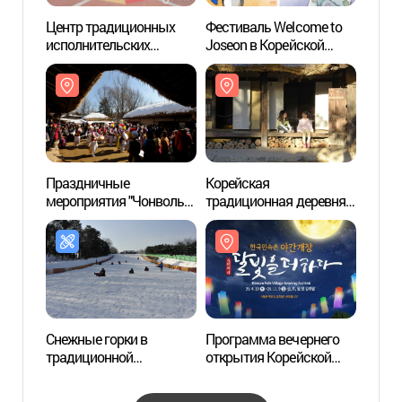
Центр традиционных
Фестиваль Welcome to
Центр
исполнительских
Joseon в Корейской
испол
искусств провинции
традиционной деревне
искус
Кёнги-до (경기도국악당)
Минсокчхон (한국민속촌
Кёнг
봄 축제, 웰컴투조선)
Праздничные
Корейская
Игров
мероприятия "Чонволь
традиционная деревня
домаш
Тэборым" в
Минсокчхон
Озерн
Традиционной деревне
(한국민속촌)
(기흥
"Минсокчхон"
반려
(한국민속촌 정월대보름
특별행사)
Снежные горки в
Программа вечернего
Озёрн
традиционной
открытия Корейской
(광교
корейской деревне
традиционной деревни
Минсокчхон (한국민속촌
Минсокчхон "Прогулки