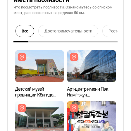
Что посмотреть поблизости. Ознакомьтесь со списком
мест, расположенных в пределах 50 км.
Все
Достопримечательности
Ресторан
Детский музей
Арт-центр имени Пэк
Детск
провинции Кёнгидо
Нам Чжун
прови
(경기도어린이박물관)
(백남준아트센터)
(경기