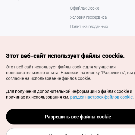
О файлах Cookie
Условия геосервиса
Политика геоданных
Этот веб-сайт использует файлы coockie.
Этот веб-сайт использует файлы cookie для улучшения
пользовательского опыта.
Нажимая на кнопку "Разрешить", вы 
согласие на использование файлов cookie.
(с) Национальная организация туризма Кореи Все
права защищены
Для получения дополнительной информации о файлах cookie и
Для извещения об ошибках и проблемах, связанных с
причинах их использования см.
раздел настроек файлов cookie
.
работой веб-сайта, направляйте ваши запросы на
официальный адрес электронной почты
russian@knto.or.kr
Разрешить все файлы cookie