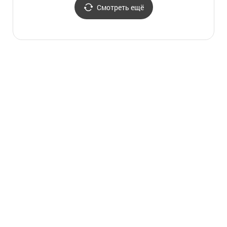
눈썰매장)
под лунным светом"
Смотреть ещё
(한국민속촌 야간개장
달빛을 더하다)