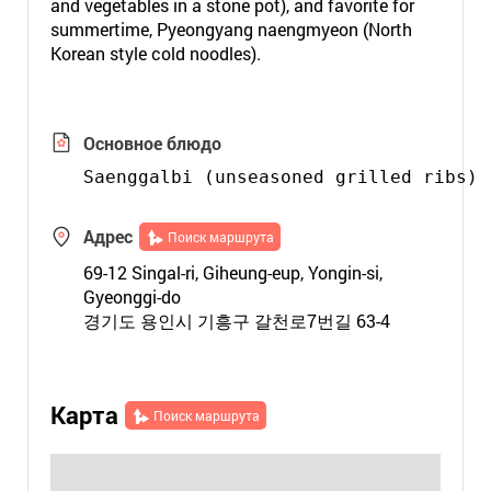
and vegetables in a stone pot), and favorite for
summertime, Pyeongyang naengmyeon (North
Korean style cold noodles).
Основное блюдо
Saenggalbi (unseasoned grilled ribs)
Адрес
Поиск маршрута
69-12 Singal-ri, Giheung-eup, Yongin-si,
Gyeonggi-do
경기도 용인시 기흥구 갈천로7번길 63-4
Карта
Поиск маршрута