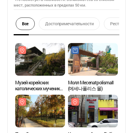
мест, расположенных в пределах 50 км.
Все
Достопримечательности
Ресторан
Музей корейских
Молл Mecenatpolismall
Музей
католических мучеников
(메세나폴리스 몰)
катол
(한국천주교순교자박물
(한
관)
관)