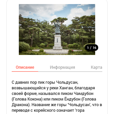
/
1
16
Описание
Информация
Карта
С давних пор пик горы Чольдусан,
возвышающийся у реки Ханган, благодаря
своей форме, назывался пиком Чамдубон
(Голова Кокона) или пиком Ёндубон (Голова
Дракона). Название же горы ‘Чольдусан', что в
переводе с корейского означает 'гора