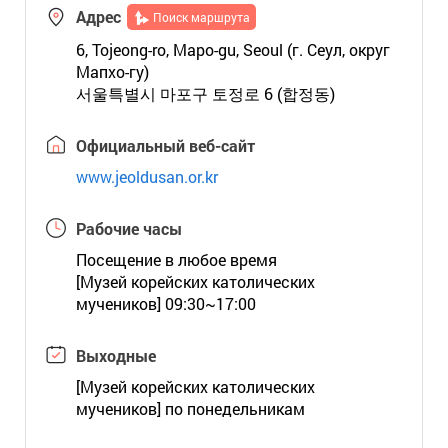
Адрес
Поиск маршрута
6, Tojeong-ro, Mapo-gu, Seoul (г. Сеул, округ
Мапхо-гу)
서울특별시 마포구 토정로 6 (합정동)
Официальный веб-сайт
www.jeoldusan.or.kr
Рабочие часы
Посещение в любое время
[Музей корейских католических
мучеников] 09:30~17:00
Выходные
[Музей корейских католических
мучеников] по понедельникам