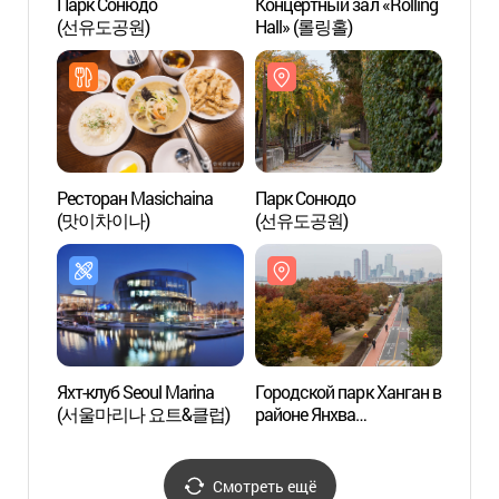
Парк Сонюдо
Концертный зал «Rolling
Конце
(선유도공원)
Hall» (롤링홀)
Hall»
Ресторан Masichaina
Парк Сонюдо
Город
(맛이차이나)
(선유도공원)
район
(한강
(양화
Яхт-клуб Seoul Marina
Городской парк Ханган в
Goobn
(서울마리나 요트&클럽)
районе Янхва
플레이
(한강시민공원 양화지구
(양화한강공원))
Смотреть ещё