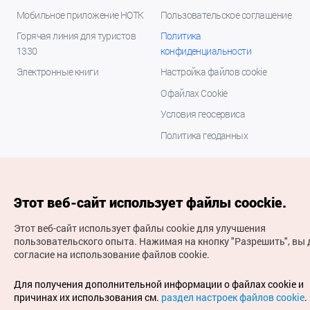
Мобильное приложение НОТК
Пользовательское соглашение
Горячая линия для туристов
Политика
1330
конфиденциальности
Электронные книги
Настройка файлов cookie
О файлах Cookie
Условия геосервиса
Политика геоданных
Этот веб-сайт использует файлы coockie.
Этот веб-сайт использует файлы cookie для улучшения
пользовательского опыта.
Нажимая на кнопку "Разрешить", вы 
согласие на использование файлов cookie.
(с) Национальная организация туризма Кореи Все
права защищены
Для получения дополнительной информации о файлах cookie и
Для извещения об ошибках и проблемах, связанных с
причинах их использования см.
раздел настроек файлов cookie
.
работой веб-сайта, направляйте ваши запросы на