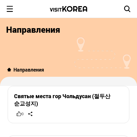
Направления
Направления
Святые места гор Чольдусан (절두산
순교성지)
0