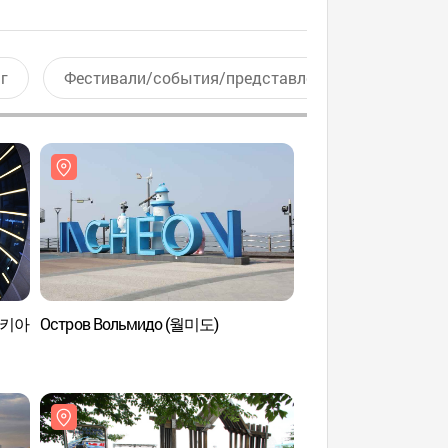
г
Фестивали/события/представления
Актив
베니키아
Остров Вольмидо (월미도)
Тематический парк
(월미테마파크)