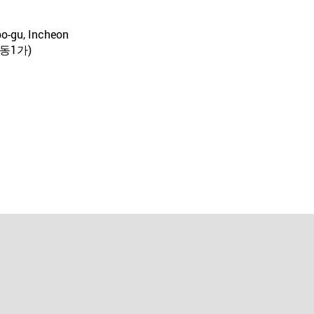
po-gu, Incheon
동1가)