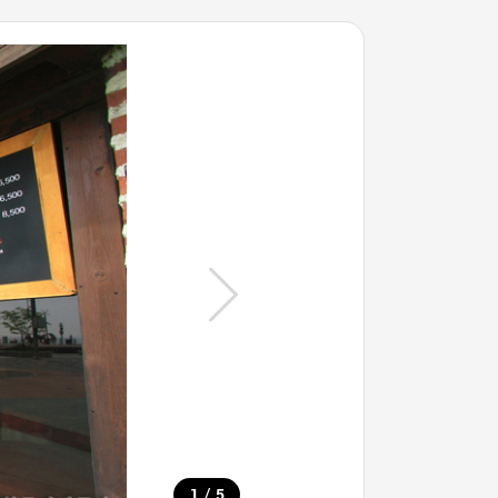
/
1
5