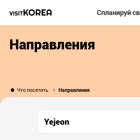
Спланируй с
Направления
Что посетить
Направления
Yejeon