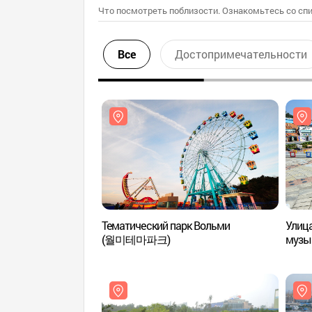
Что посмотреть поблизости. Ознакомьтесь со спи
Все
Достопримечательности
Тематический парк Вольми
Улица
(월미테마파크)
музы
(월미