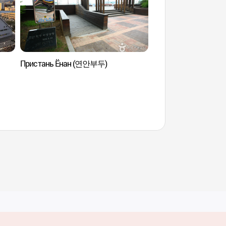
Пристань Ёнан (연안부두)
Шлюз в порту Инч