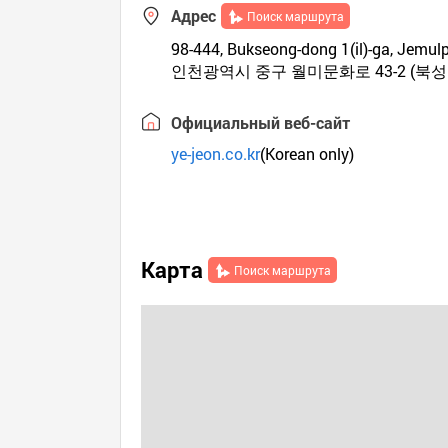
Адрес
Поиск маршрута
98-444, Bukseong-dong 1(il)-ga, Jemul
인천광역시 중구 월미문화로 43-2 (북성
Официальный веб-сайт
ye-jeon.co.kr
(Korean only)
Карта
Поиск маршрута