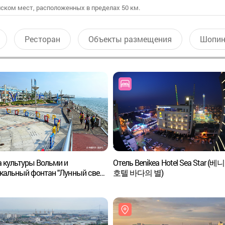
ском мест, расположенных в пределах 50 км.
Ресторан
Объекты размещения
Шопин
 культуры Вольми и
Отель Benikea Hotel Sea Star (
кальный фонтан "Лунный свет"
호텔 바다의 별)
문화의거리 & 달빛음악분수)