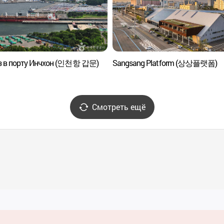
 в порту Инчхон (인천항 갑문)
Sangsang Platform (상상플랫폼)
Смотреть ещё