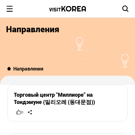
Направления
Направления
Торговый центр "Миллиоре" на
Тондэмуне (밀리오레 (동대문점))
0