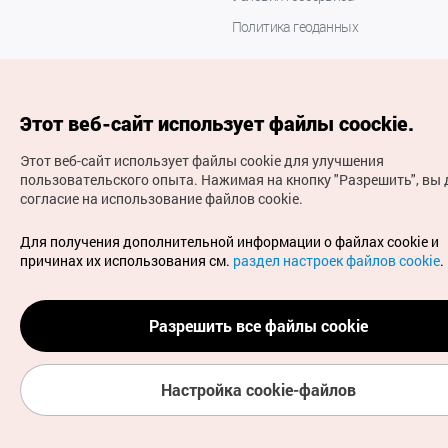
Политика геоданных
Этот веб-сайт использует файлы coockie.
Этот веб-сайт использует файлы cookie для улучшения
пользовательского опыта.
Нажимая на кнопку "Разрешить", вы 
согласие на использование файлов cookie.
(с) Национальная организация туризма Кореи Все
права защищены
Для получения дополнительной информации о файлах cookie и
Для извещения об ошибках и проблемах, связанных с
причинах их использования см.
раздел настроек файлов cookie
.
работой веб-сайта, направляйте ваши запросы на
официальный адрес электронной почты
russian@knto.or.kr
Разрешить все файлы cookie
Настройка cookie-файлов