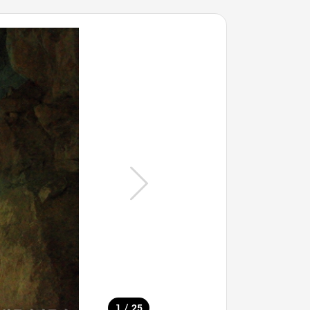
/
1
25