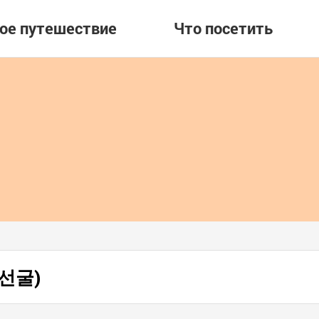
вое путешествие
Что посетить
환선굴)