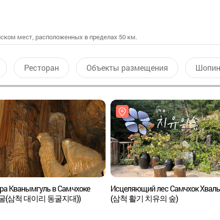
ском мест, расположенных в пределах 50 км.
Ресторан
Объекты размещения
Шопин
ра Кванымгуль в Самчхоке
Исцеляющий лес Самчхок Хваль
굴(삼척 대이리 동굴지대))
(삼척 활기 치유의 숲)