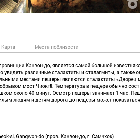
Карта
Места поблизости
провинции Канвон-до, является самой большой известняко
но увидеть различные сталактиты и сталагмиты, а также 
ельными местами пещеры являются сталактиты «Дворец ме
обрывом мост Чиокгё. Температура в пещере обычно соста
ешком около 40 минут. Осмотр пещеры занимает 1 час. Пе
жилым людям и детям дорога до пещеры может показаться
eok-si, Gangwon-do (пров. Канвон-до, г. Самчхок)