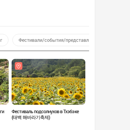
г
Фестивали/события/представления
Актив
ги
Фестиваль подсолнухов в Тхэбэке
Пещера Тэгымгуль 
(태백 해바라기축제)
Тэири) (대금굴 (대