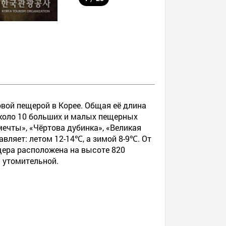
вой пещерой в Корее. Общая её длина
около 10 больших и малых пещерных
чты», «Чёртова дубинка», «Великая
вляет: летом 12-14℃, а зимой 8-9℃. От
щера расположена на высоте 820
 утомительной.