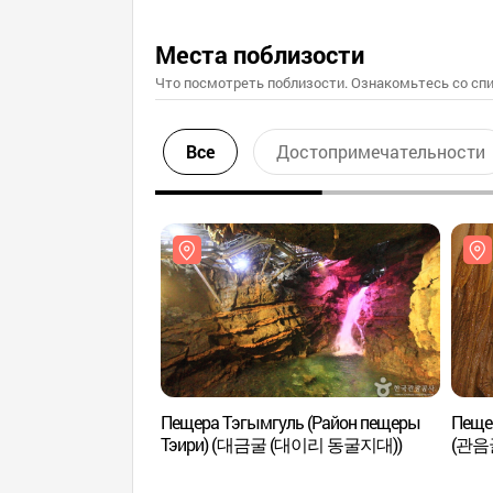
Места поблизости
Что посмотреть поблизости. Ознакомьтесь со спи
Все
Достопримечательности
Пещера Тэгымгуль (Район пещеры
Пеще
Тэири) (대금굴 (대이리 동굴지대))
(관음