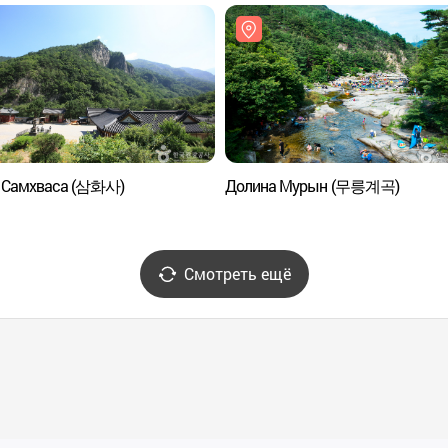
 Самхваса (삼화사)
Долина Мурын (무릉계곡)
Смотреть ещё