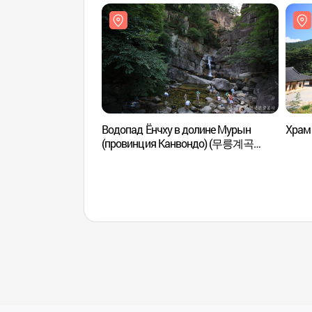
Водопад Ёнчху в долине Мурын
Храм
(провинция Канвондо) (무릉계곡
용추폭포(강원))