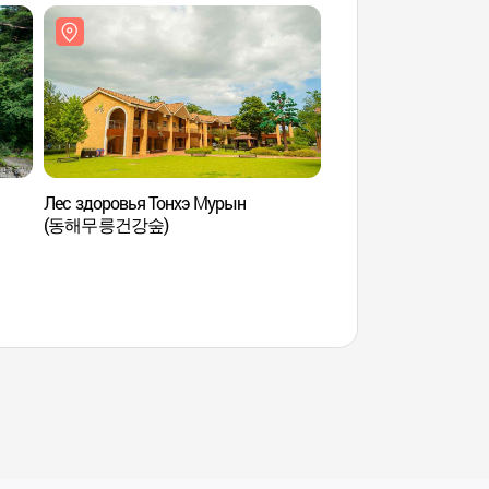
Лес здоровья Тонхэ Мурын
Храм Самхваса (
(동해무릉건강숲)