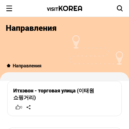
Направления
Направления
Итхэвон - торговая улица (이태원
쇼핑거리)
0