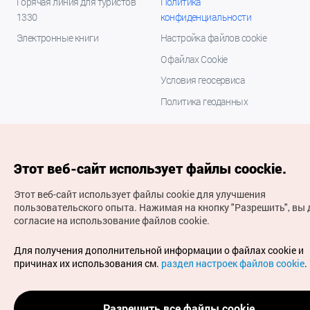
Горячая линия для туристов
Политика
1330
конфиденциальности
Электронные книги
Настройка файлов cookie
О файлах Cookie
Условия геосервиса
Политика геоданных
Этот веб-сайт использует файлы coockie.
Этот веб-сайт использует файлы cookie для улучшения
пользовательского опыта.
Нажимая на кнопку "Разрешить", вы 
согласие на использование файлов cookie.
(с) Национальная организация туризма Кореи Все
права защищены
Для получения дополнительной информации о файлах cookie и
Для извещения об ошибках и проблемах, связанных с
причинах их использования см.
раздел настроек файлов cookie
.
работой веб-сайта, направляйте ваши запросы на
официальный адрес электронной почты
russian@knto.or.kr
Разрешить все файлы cookie