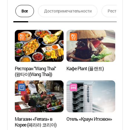
Все
Достопримечательности
Ресторан
Ресторан "Wang Thai"
Кафе Plant (플랜트)
Улица
(왕타이(Wang Thai))
мебел
Итхэ
가구 
Магазин «Ferrara» в
Отель «Краун Итхэвон»
Улица
Корее (페라라 코리아)
(경리