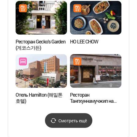
Ресторан Gecko's Garden
HO LEE CHOW
Ботан
(게코스가든)
Намс
야외식
Отель Hamilton (해밀톤
Ресторан
Культ
호텔)
Танпхуннамучжип на
Blue
Итхэвоне (단풍나무집
(이태원점))
Смотреть ещё