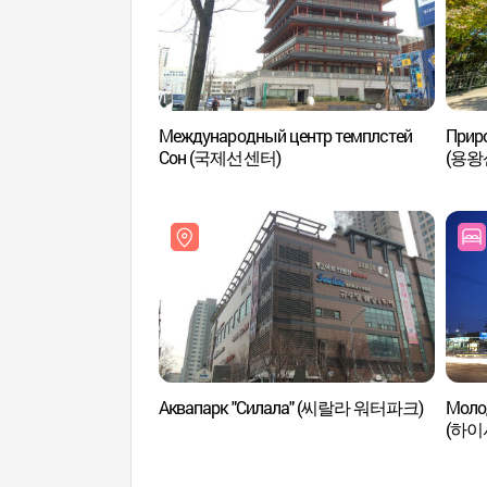
Международный центр темплстей
Прир
Сон (국제선센터)
(용왕
Аквапарк "Силала" (씨랄라 워터파크)
Молод
(하