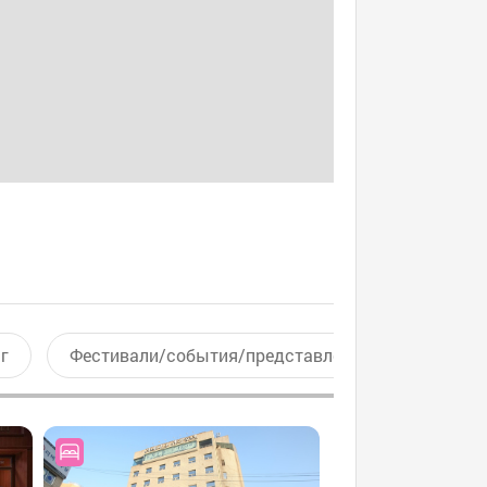
г
Фестивали/события/представления
Актив