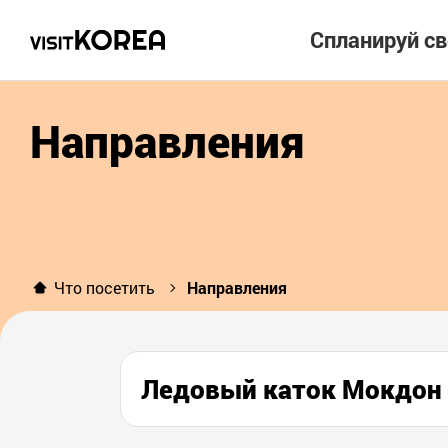
Спланируй с
Направления
Что посетить
Направления
Ледовый каток Мокд