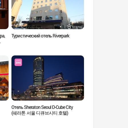
pa,
Туристический отель Riverpark
Международный це
Сон (국제선센터)
)
Отель Sheraton Seoul D-Cube City
Парк Сонюдо (선
(쉐라톤 서울 디큐브시티 호텔)