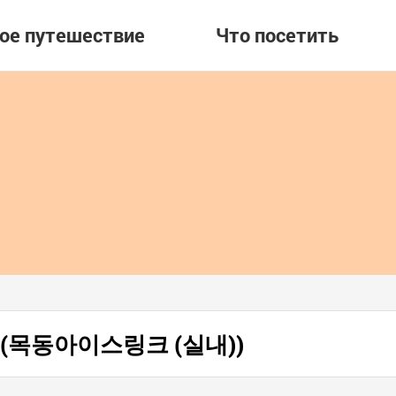
вое путешествие
Что посетить
он (목동아이스링크 (실내))