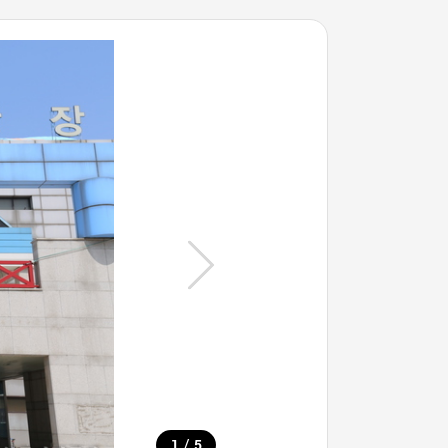
/
1
5