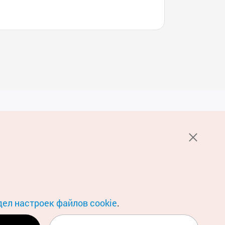
Услуги
е НОТК
Пользовательское соглашение
стов 1330
Политика конфиденциальности
Настройка файлов cookie
О файлах Cookie
дел настроек файлов cookie
.
Условия геосервиса