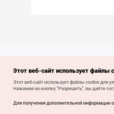
Этот веб-сайт использует файлы c
Этот веб-сайт использует файлы cookie для 
(с) Национальная организация туризма Кореи Все права
Нажимая на кнопку "Разрешить", вы даёте сог
защищены
Для извещения об ошибках и проблемах, связанных с работой
веб-сайта, направляйте ваши запросы на
официальный
адрес электронной почты
Для получения дополнительной информации о 
russian@knto.or.kr