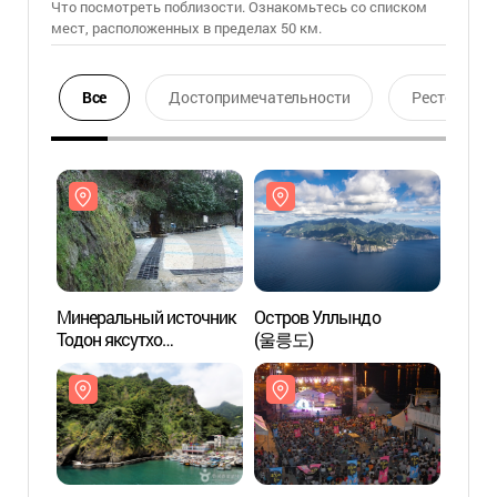
Что посмотреть поблизости. Ознакомьтесь со списком
мест, расположенных в пределах 50 км.
Все
Достопримечательности
Ресторан
Минеральный источник
Остров Уллындо
Минер
Тодон яксутхо
(울릉도)
Тодон
(도동약수터)
(도동