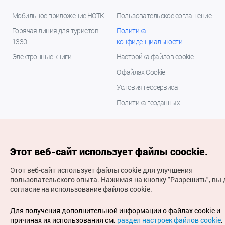
Мобильное приложение НОТК
Пользовательское соглашение
Горячая линия для туристов
Политика
1330
конфиденциальности
Электронные книги
Настройка файлов cookie
О файлах Cookie
Условия геосервиса
Политика геоданных
Этот веб-сайт использует файлы coockie.
Этот веб-сайт использует файлы cookie для улучшения
пользовательского опыта.
Нажимая на кнопку "Разрешить", вы 
согласие на использование файлов cookie.
(с) Национальная организация туризма Кореи Все
права защищены
Для получения дополнительной информации о файлах cookie и
Для извещения об ошибках и проблемах, связанных с
причинах их использования см.
раздел настроек файлов cookie
.