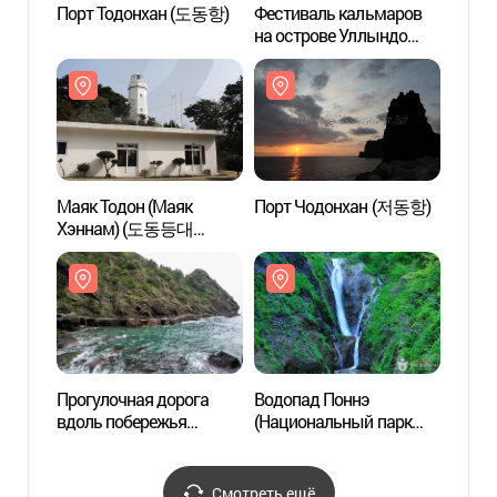
Порт Тодонхан (도동항)
Фестиваль кальмаров
Порт
на острове Уллындо
(울릉도 오징어축제)
Маяк Тодон (Маяк
Порт Чодонхан (저동항)
Порт
Хэннам) (도동등대
(행남등대))
Прогулочная дорога
Водопад Поннэ
Водоп
вдоль побережья
(Национальный парк
(Наци
Хэннам (행남
Уллындо, Токто)
Уллын
해안산책로)
(봉래폭포 (울릉도, 독도
(봉래
국가지질공원))
국가지
Смотреть ещё