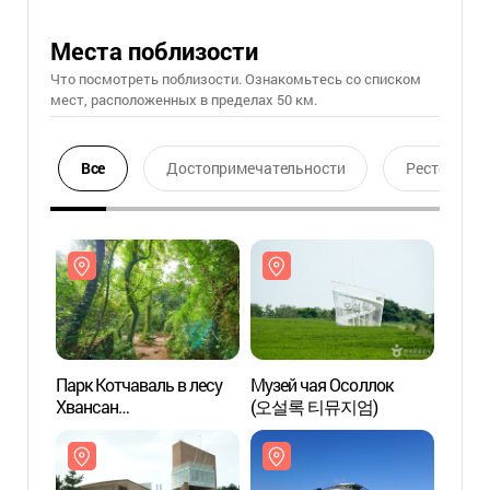
Места поблизости
Что посмотреть поблизости. Ознакомьтесь со списком
мест, расположенных в пределах 50 км.
Все
Достопримечательности
Ресторан
Парк Котчаваль в лесу
Музей чая Осоллок
Парк 
Хвансан
(오설록 티뮤지엄)
Хван
(환상숲곶자왈공원)
(환상