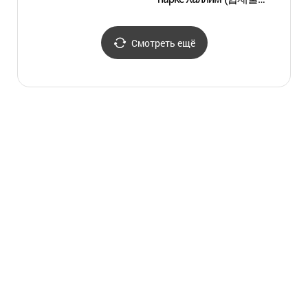
(한림공원))
Смотреть ещё