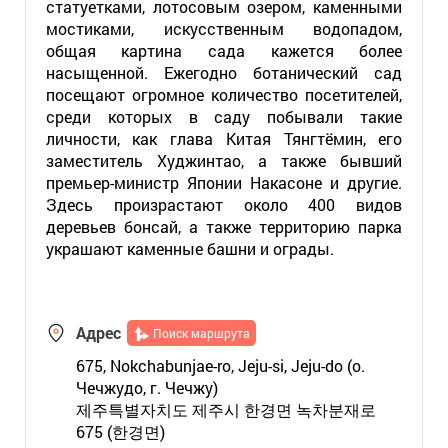
статуетками, лотосовым озером, каменными
мостиками, искусственным водопадом,
общая картина сада кажется более
насыщенной. Ежегодно ботанический сад
посещают огромное количество посетителей,
среди которых в саду побывали такие
личности, как глава Китая Тянгтёмин, его
заместитель Худжинтао, а также бывший
премьер-министр Японии Накасоне и другие.
Здесь произрастают около 400 видов
деревьев бонсай, а также территорию парка
украшают каменные башни и ограды.
Адрес
Поиск маршрута
675, Nokchabunjae-ro, Jeju-si, Jeju-do (о.
Чечжудо, г. Чечжу)
제주특별자치도 제주시 한경면 녹차분재로
675 (한경면)