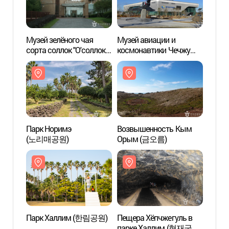
Музей зелёного чая
Музей авиации и
Музей
сорта соллок "О'соллок"
космонавтики Чечжу
сорта
на Чечжудо
(제주항공우주박물관)
на Че
(오설록티뮤지엄)
(오설
Парк Норимэ
Возвышенность Кым
Парк
(노리매공원)
Орым (금오름)
(노리
Парк Халлим (한림공원)
Пещера Хёпчжегуль в
Парк
парке Халлим (협재굴