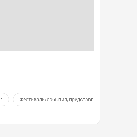
г
Фестивали/события/представления
Актив