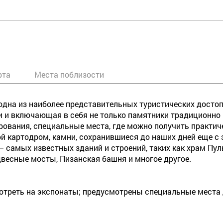
рта
Места поблизости
 одна из наиболее представительных туристических достоп
 и включающая в себя не только памятники традиционно к
рования, специальные места, где можно получить практич
 картодром, камни, сохранившиеся до наших дней еще с эп
 – самых известных зданий и строений, таких как храм П
двесные мосты, Пизанская башня и многое другое.
отреть на экспонаты; предусмотрены специальные места д