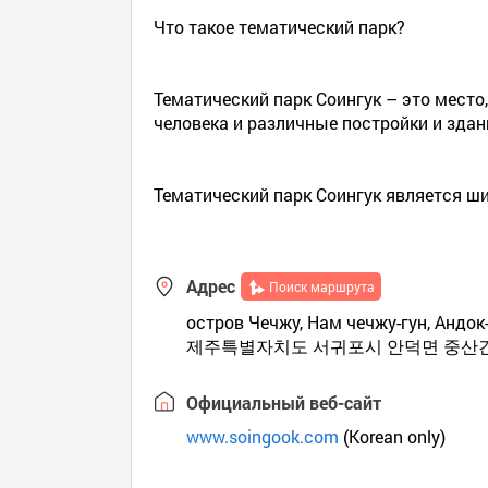
Что такое тематический парк?
Тематический парк Соингук – это мест
человека и различные постройки и здан
Тематический парк Соингук является ш
Адрес
Поиск маршрута
остров Чечжу, Нам чечжу-гун, Андок-
제주특별자치도 서귀포시 안덕면 중산간
Официальный веб-сайт
www.soingook.com
(Korean only)