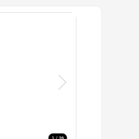
/
1
26