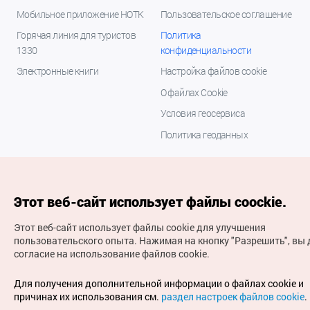
Мобильное приложение НОТК
Пользовательское соглашение
Горячая линия для туристов
Политика
1330
конфиденциальности
Электронные книги
Настройка файлов cookie
О файлах Cookie
Условия геосервиса
Политика геоданных
Этот веб-сайт использует файлы coockie.
Этот веб-сайт использует файлы cookie для улучшения
пользовательского опыта.
Нажимая на кнопку "Разрешить", вы 
согласие на использование файлов cookie.
(с) Национальная организация туризма Кореи Все
права защищены
Для получения дополнительной информации о файлах cookie и
Для извещения об ошибках и проблемах, связанных с
причинах их использования см.
раздел настроек файлов cookie
.
работой веб-сайта, направляйте ваши запросы на