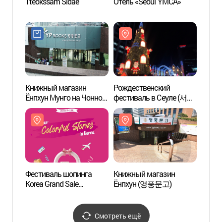
Tteokssam Sidae
Отель «Seoul YMCA»
LoL P
Книжный магазин
Рождественский
We R
Ёнпхун Мунго на Чонно
фестиваль в Сеуле (서울
(영풍문고 종로점)
크리스마스 페스티벌)
Фестиваль шопинга
Книжный магазин
Сеуль
Korea Grand Sale
Ёнпхун (영풍문고)
Турис
(코리아그랜드세일)
Инфор
НОТ
관광안
Смотреть ещё