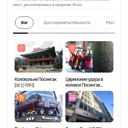
мест, расположенных в пределах 50 км.
Все
Достопримечательности
Ресторан
Колокольня Посингак
Церемония удара в
Колок
(보신각터)
колокол Посингак
(보신
(보신각타종행사)