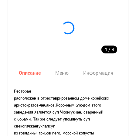
/
1
4
Описание
Меню
Информация
Кар
Ресторан
расположен в отреставрированном доме корейских
аристократов-янбанов.Коронным блюдом этого
заведения является суп Чхонгукчан, сваренный
с бобами. Так же следует упомянуть суп
свекогичжангукпапсуп
из говядины, грибов пёго, морской копусты