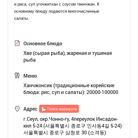
и риса, суп угочжитхан с соусом твенчжан. К
основному блюду подаются многочисленные
салаты.
Основное блюдо
Хве (сырая рыба), жареная и тушеная
рыба
Меню
Ханчжонсик (традиционные корейские
блюда: рис, суп и салаты): 20000-100000
Адрес
Поиск маршрута
г.Сеул, окр.Чонно-гу, 4переулок Инсадон-
кил 5-24 (서울특별시 종로구 인사동4길 5-24)
서울특별시 종로구 삼청로 30 (소격동)