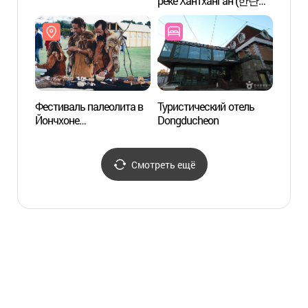
реке Хантханган (한탄강
(Глоб
관광지)
геоло
ЮНЕСК
(포천
유네스
Фестиваль палеолита в
Туристический отель
Водоп
Йончхоне
Dongducheon
(비둘
(연천구석기축제)
Смотреть ещё