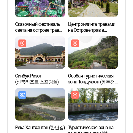
Сказочный фестиваль
Центр хилинга травами
Центр
света на острове трав
на Острове трав в
на Ос
Herb Island (허브아일랜드
Пхочхоне (허브아일랜드
Пхоч
불빛동화축제)
허브힐링센터)
허브힐
Синбук Ризот
Особая туристическая
Особа
(신북리조트 스프링폴)
зона Тондучхон (동두천
зона
관광특구)
관광특
Река Хантханган (한탄강)
Туристическая зона на
Арт-в