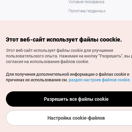
Условия геосервиса
Политика геоданных
Этот веб-сайт использует файлы coockie.
Этот веб-сайт использует файлы cookie для улучшения
пользовательского опыта.
Нажимая на кнопку "Разрешить", вы 
согласие на использование файлов cookie.
(с) Национальная организация туризма Кореи Все
права защищены
Для получения дополнительной информации о файлах cookie и
Для извещения об ошибках и проблемах, связанных с
причинах их использования см.
раздел настроек файлов cookie
.
работой веб-сайта, направляйте ваши запросы на
официальный адрес электронной почты
russian@knto.or.kr
Разрешить все файлы cookie
Настройка cookie-файлов